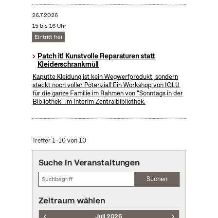
26.7.2026
15 bis 16 Uhr
Eintritt frei
Patch it! Kunstvolle Reparaturen statt
Kleiderschrankmüll
Kaputte Kleidung ist kein Wegwerfprodukt, sondern
steckt noch voller Potenzial! Ein Workshop von IGLU
für die ganze Familie im Rahmen von "Sonntags in der
Bibliothek" im Interim Zentralbibliothek.
Treffer 1–10 von 10
Suche in Veranstaltungen
Suchen
Zeitraum wählen
Juli 2026