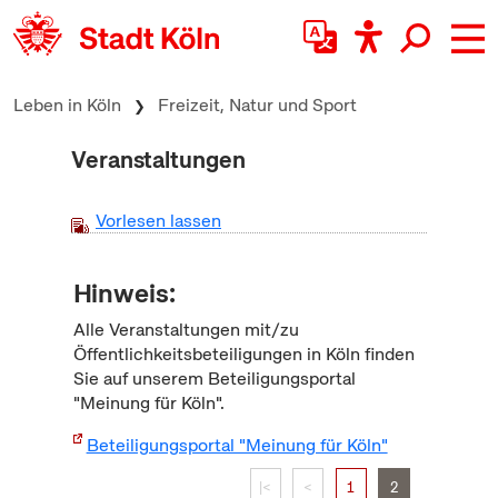
zum Inhalt springen
Leben in Köln
Freizeit, Natur und Sport
Veranstaltungen
Vorlesen lassen
Hinweis:
Alle Veranstaltungen mit/zu
Öffentlichkeitsbeteiligungen in Köln finden
Sie auf unserem Beteiligungsportal
"Meinung für Köln".
Beteiligungsportal "Meinung für Köln"
|<
<
1
2