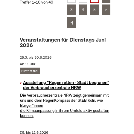
Treffer 1–10 von 49
3
4
5
>
>|
Veranstaltungen für Dienstags Juni
2026
25.3.
bis
30.6.2026
Ab 11 Uhr
Eintritt frei
Ausstellung "Regen retten - Stadt begrünen"
der Verbraucherzentrale NRW
Die Verbraucherzentrale NRW zeigt gemeinsam mit
uns und dem RegenKompass der StEB Köln, wie
Bürger*innen
die Klimaanpassung in ihrem Umfeld aktiv gestalten
können.
7.5.
bis
12.6.2026