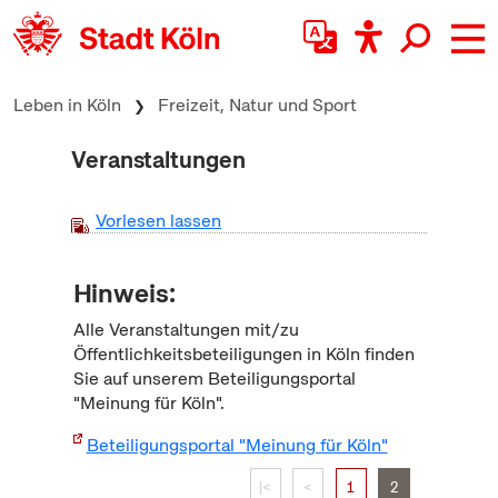
zum Inhalt springen
Leben in Köln
Freizeit, Natur und Sport
Veranstaltungen
Vorlesen lassen
Hinweis:
Alle Veranstaltungen mit/zu
Öffentlichkeitsbeteiligungen in Köln finden
Sie auf unserem Beteiligungsportal
"Meinung für Köln".
Beteiligungsportal "Meinung für Köln"
|<
<
1
2