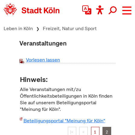
zum Inhalt springen
Leben in Köln
Freizeit, Natur und Sport
Veranstaltungen
Vorlesen lassen
Hinweis:
Alle Veranstaltungen mit/zu
Öffentlichkeitsbeteiligungen in Köln finden
Sie auf unserem Beteiligungsportal
"Meinung für Köln".
Beteiligungsportal "Meinung für Köln"
|<
<
1
2