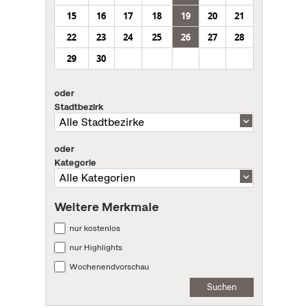
15
16
17
18
19
20
21
22
23
24
25
26
27
28
29
30
oder
Stadtbezirk
oder
Kategorie
Weitere Merkmale
nur kostenlos
nur Highlights
Wochenendvorschau
Suchen