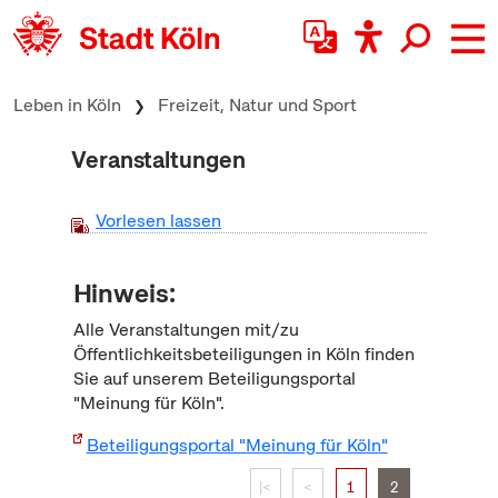
zum Inhalt springen
Leben in Köln
Freizeit, Natur und Sport
Veranstaltungen
Vorlesen lassen
Hinweis:
Alle Veranstaltungen mit/zu
Öffentlichkeitsbeteiligungen in Köln finden
Sie auf unserem Beteiligungsportal
"Meinung für Köln".
Beteiligungsportal "Meinung für Köln"
|<
<
1
2