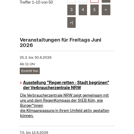
Treffer 1–10 von 50
3
4
5
>
>|
Veranstaltungen für Freitags Juni
2026
25.3.
bis
30.6.2026
Ab 11 Uhr
Eintritt frei
Ausstellung "Regen retten - Stadt begrünen"
der Verbraucherzentrale NRW
Die Verbraucherzentrale NRW zeigt gemeinsam mit
uns und dem RegenKompass der StEB Köln, wie
Bürger*innen
die Klimaanpassung in ihrem Umfeld aktiv gestalten
können.
7.5.
bis
12.6.2026