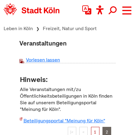
zum Inhalt springen
Leben in Köln
Freizeit, Natur und Sport
Veranstaltungen
Vorlesen lassen
Hinweis:
Alle Veranstaltungen mit/zu
Öffentlichkeitsbeteiligungen in Köln finden
Sie auf unserem Beteiligungsportal
"Meinung für Köln".
Beteiligungsportal "Meinung für Köln"
|<
<
1
2