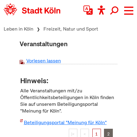
zum Inhalt springen
Leben in Köln
Freizeit, Natur und Sport
Veranstaltungen
Vorlesen lassen
Hinweis:
Alle Veranstaltungen mit/zu
Öffentlichkeitsbeteiligungen in Köln finden
Sie auf unserem Beteiligungsportal
"Meinung für Köln".
Beteiligungsportal "Meinung für Köln"
|<
<
1
2