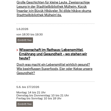
Große Geschichten für kleine Leute. Zweisprachige
Lesung in der Stadtteilbibliothek Mülheim. Küçük
İnsanlar için Büyük Hikâyeler. İki dilde hikâye okuma
Stadtteilbibliothek Mülheim'da.
1.6.2026
von 18:30 bis 19:30
Eintritt frei
Wissenschaft im Rathaus: Lebensmittel,
Ernährung und Gesundheit – wo stehen wir
heute?
Doch was macht ein Lebensmittel wirklich gesund?
Wie beeinflussen Superfoods, Eier oder Kekse unsere
Gesundheit?
5.6.
bis
17.7.2026
Montag: 14 bis 21 Uhr
Dienstag bis Donnerstag: 10 bis 21 Uhr
Freitag bis Sonntag: 10 bis 18 Uhr
Eintritt frei