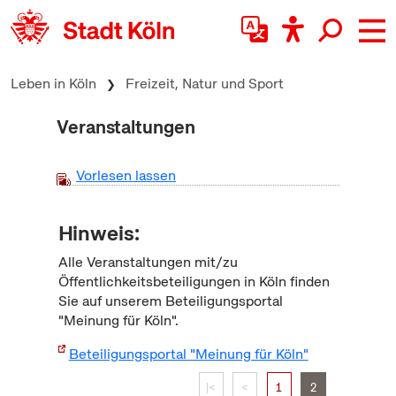
zum Inhalt springen
Leben in Köln
Freizeit, Natur und Sport
Veranstaltungen
Vorlesen lassen
Hinweis:
Alle Veranstaltungen mit/zu
Öffentlichkeitsbeteiligungen in Köln finden
Sie auf unserem Beteiligungsportal
"Meinung für Köln".
Beteiligungsportal "Meinung für Köln"
|<
<
1
2