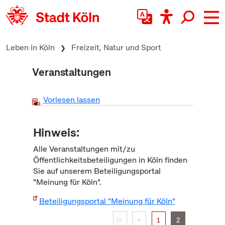
zum Inhalt springen
Leben in Köln
Freizeit, Natur und Sport
Veranstaltungen
Vorlesen lassen
Hinweis:
Alle Veranstaltungen mit/zu
Öffentlichkeitsbeteiligungen in Köln finden
Sie auf unserem Beteiligungsportal
"Meinung für Köln".
Beteiligungsportal "Meinung für Köln"
|<
<
1
2