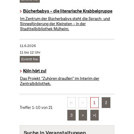
Bücherbabys – die literarische Krabbelgruppe
Im Zentrum der Bücherbabys steht die Sprach- und
Sinnesförderung der Kleinsten – in der
Stadtteilbibliothek Mülheim.
11.6.2026
11 bis 12 Uhr
Eintritt frei
Köln hört zu!
Das Projekt "Zuhören draußen" im Interim der
Zentralbibliothek.
|<
<
1
2
Treffer 1–10 von 21
3
>
>|
Suche in Veranstaltungen