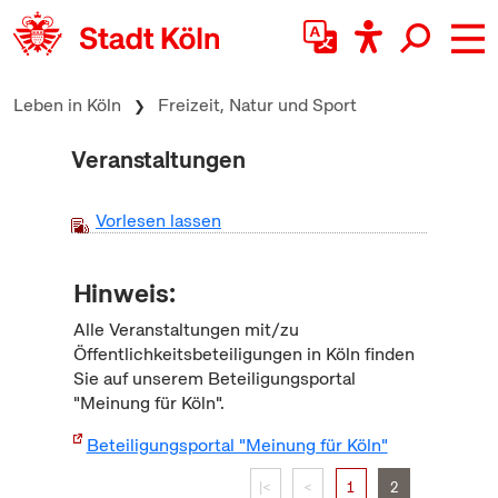
zum Inhalt springen
Leben in Köln
Freizeit, Natur und Sport
Veranstaltungen
Vorlesen lassen
Hinweis:
Alle Veranstaltungen mit/zu
Öffentlichkeitsbeteiligungen in Köln finden
Sie auf unserem Beteiligungsportal
"Meinung für Köln".
Beteiligungsportal "Meinung für Köln"
|<
<
1
2