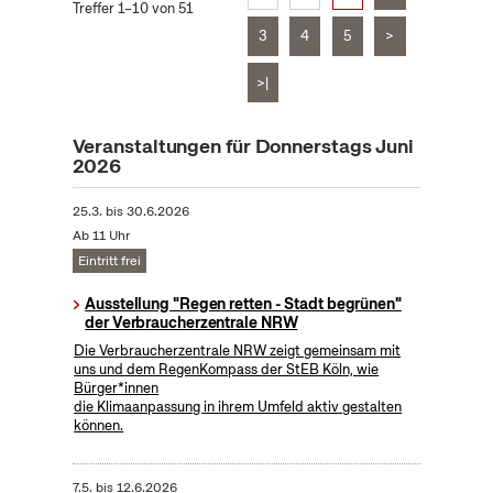
Treffer 1–10 von 51
3
4
5
>
>|
Veranstaltungen für Donnerstags Juni
2026
25.3.
bis
30.6.2026
Ab 11 Uhr
Eintritt frei
Ausstellung "Regen retten - Stadt begrünen"
der Verbraucherzentrale NRW
Die Verbraucherzentrale NRW zeigt gemeinsam mit
uns und dem RegenKompass der StEB Köln, wie
Bürger*innen
die Klimaanpassung in ihrem Umfeld aktiv gestalten
können.
7.5.
bis
12.6.2026