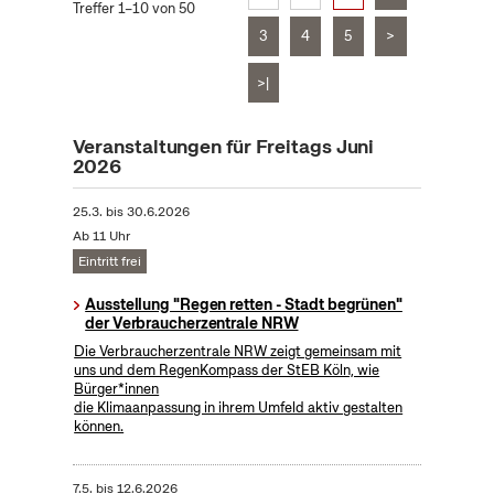
Treffer 1–10 von 50
3
4
5
>
>|
Veranstaltungen für Freitags Juni
2026
25.3.
bis
30.6.2026
Ab 11 Uhr
Eintritt frei
Ausstellung "Regen retten - Stadt begrünen"
der Verbraucherzentrale NRW
Die Verbraucherzentrale NRW zeigt gemeinsam mit
uns und dem RegenKompass der StEB Köln, wie
Bürger*innen
die Klimaanpassung in ihrem Umfeld aktiv gestalten
können.
7.5.
bis
12.6.2026