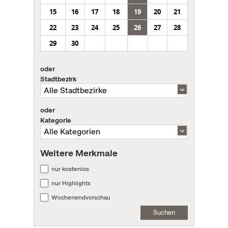
15
16
17
18
19
20
21
22
23
24
25
26
27
28
29
30
oder
Stadtbezirk
oder
Kategorie
Weitere Merkmale
nur kostenlos
nur Highlights
Wochenendvorschau
Suchen