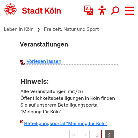
zum Inhalt springen
Leben in Köln
Freizeit, Natur und Sport
Veranstaltungen
Vorlesen lassen
Hinweis:
Alle Veranstaltungen mit/zu
Öffentlichkeitsbeteiligungen in Köln finden
Sie auf unserem Beteiligungsportal
"Meinung für Köln".
Beteiligungsportal "Meinung für Köln"
|<
<
1
2