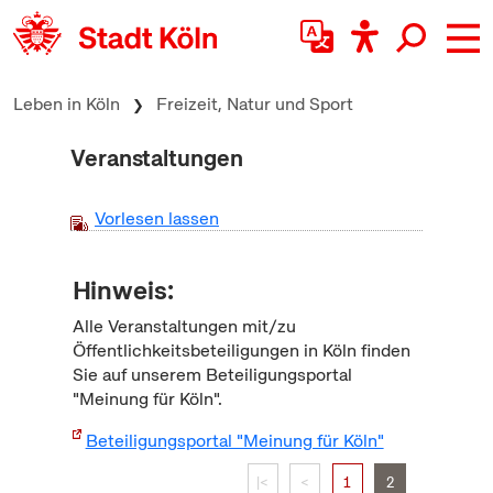
zum Inhalt springen
Leben in Köln
Freizeit, Natur und Sport
Veranstaltungen
Vorlesen lassen
Hinweis:
Alle Veranstaltungen mit/zu
Öffentlichkeitsbeteiligungen in Köln finden
Sie auf unserem Beteiligungsportal
"Meinung für Köln".
Beteiligungsportal "Meinung für Köln"
|<
<
1
2