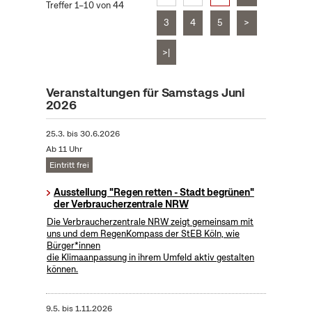
Treffer 1–10 von 44
3
4
5
>
>|
Veranstaltungen für Samstags Juni
2026
25.3.
bis
30.6.2026
Ab 11 Uhr
Eintritt frei
Ausstellung "Regen retten - Stadt begrünen"
der Verbraucherzentrale NRW
Die Verbraucherzentrale NRW zeigt gemeinsam mit
uns und dem RegenKompass der StEB Köln, wie
Bürger*innen
die Klimaanpassung in ihrem Umfeld aktiv gestalten
können.
9.5.
bis
1.11.2026