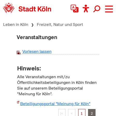
zum Inhalt springen
Leben in Köln
Freizeit, Natur und Sport
Veranstaltungen
Vorlesen lassen
Hinweis:
Alle Veranstaltungen mit/zu
Öffentlichkeitsbeteiligungen in Köln finden
Sie auf unserem Beteiligungsportal
"Meinung für Köln".
Beteiligungsportal "Meinung für Köln"
|<
<
1
2