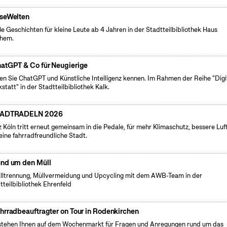
seWelten
e Geschichten für kleine Leute ab 4 Jahren in der Stadtteilbibliothek Haus
chem.
atGPT & Co für Neugierige
en Sie ChatGPT und Künstliche Intelligenz kennen. Im Rahmen der Reihe "Digi
statt" in der Stadtteilbibliothek Kalk.
TADTRADELN 2026
 Köln tritt erneut gemeinsam in die Pedale, für mehr Klimaschutz, bessere Luf
eine fahrradfreundliche Stadt.
nd um den Müll
lltrennung, Müllvermeidung und Upcycling mit dem AWB-Team in der
tteilbibliothek Ehrenfeld
hrradbeauftragter on Tour in Rodenkirchen
stehen Ihnen auf dem Wochenmarkt für Fragen und Anregungen rund um das