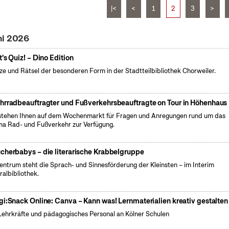
|<
<
1
2
3
>
ni 2026
t's Quiz! – Dino Edition
ze und Rätsel der besonderen Form in der Stadtteilbibliothek Chorweiler.
hrradbeauftragter und Fußverkehrsbeauftragte on Tour in Höhenhaus
stehen Ihnen auf dem Wochenmarkt für Fragen und Anregungen rund um das
a Rad- und Fußverkehr zur Verfügung.
cherbabys – die literarische Krabbelgruppe
entrum steht die Sprach- und Sinnesförderung der Kleinsten – im Interim
ralbibliothek.
gi:Snack Online: Canva – Kann was! Lernmaterialien kreativ gestalten
Lehrkräfte und pädagogisches Personal an Kölner Schulen