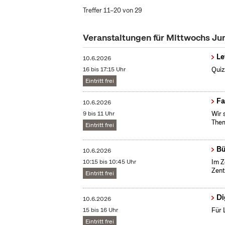
Treffer 11–20 von 29
Veranstaltungen für Mittwochs Ju
Le
10.6.2026
16 bis 17:15 Uhr
Quiz
Eintritt frei
Fa
10.6.2026
9 bis 11 Uhr
Wir 
Them
Eintritt frei
Bü
10.6.2026
10:15 bis 10:45 Uhr
Im Z
Zent
Eintritt frei
Di
10.6.2026
15 bis 16 Uhr
Für 
Eintritt frei