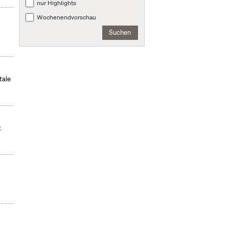
nur Highlights
Wochenendvorschau
Suchen
tale
t