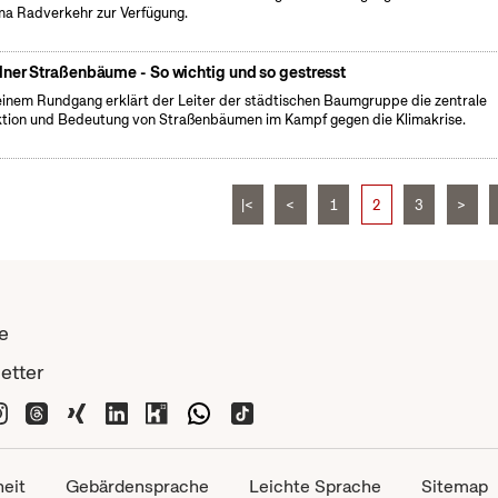
a Radverkehr zur Verfügung.
lner Straßenbäume - So wichtig und so gestresst
einem Rundgang erklärt der Leiter der städtischen Baumgruppe die zentrale
tion und Bedeutung von Straßenbäumen im Kampf gegen die Klimakrise.
|<
<
1
2
3
>
e
etter
heit
Gebärdensprache
Leichte Sprache
Sitemap