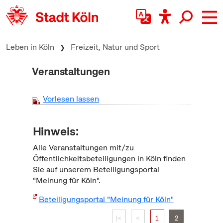
zum Inhalt springen
Leben in Köln
Freizeit, Natur und Sport
Veranstaltungen
Vorlesen lassen
Hinweis:
Alle Veranstaltungen mit/zu
Öffentlichkeitsbeteiligungen in Köln finden
Sie auf unserem Beteiligungsportal
"Meinung für Köln".
Beteiligungsportal "Meinung für Köln"
|<
<
1
2