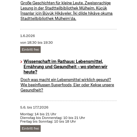
Große Geschichten für kleine Leute. Zweisprachige
Lesung in der Stadtteilbibliothek Mülheim. Küçük
İnsanlar için Büyük Hikâyeler. İki dilde hikâye okuma
Stadtteilbibliothek Mülheim'da.
1.6.2026
von 18:30 bis 19:30
Eintritt frei
Wissenschaft im Rathaus: Lebensmittel,
Ernährung und Gesundheit – wo stehen wir
heute?
Doch was macht ein Lebensmittel wirklich gesund?
Wie beeinflussen Superfoods, Eier oder Kekse unsere
Gesundheit?
5.6.
bis
17.7.2026
Montag: 14 bis 21 Uhr
Dienstag bis Donnerstag: 10 bis 21 Uhr
Freitag bis Sonntag: 10 bis 18 Uhr
Eintritt frei