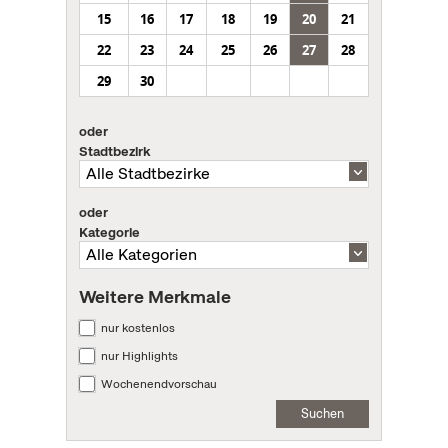
15
16
17
18
19
20
21
22
23
24
25
26
27
28
29
30
oder
Stadtbezirk
oder
Kategorie
Weitere Merkmale
nur kostenlos
nur Highlights
Wochenendvorschau
Suchen