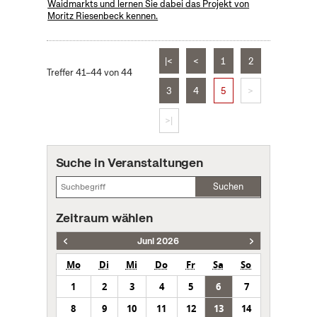
Waidmarkts und lernen Sie dabei das Projekt von
Moritz Riesenbeck kennen.
|<
<
1
2
Treffer 41–44 von 44
3
4
5
>
>|
Suche in Veranstaltungen
Suchen
Zeitraum wählen
Juni 2026
Mo
Di
Mi
Do
Fr
Sa
So
1
2
3
4
5
6
7
8
9
10
11
12
13
14