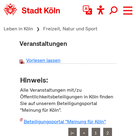
zum Inhalt springen
Leben in Köln
Freizeit, Natur und Sport
Veranstaltungen
Vorlesen lassen
Hinweis:
Alle Veranstaltungen mit/zu
Öffentlichkeitsbeteiligungen in Köln finden
Sie auf unserem Beteiligungsportal
"Meinung für Köln".
Beteiligungsportal "Meinung für Köln"
|<
<
1
2