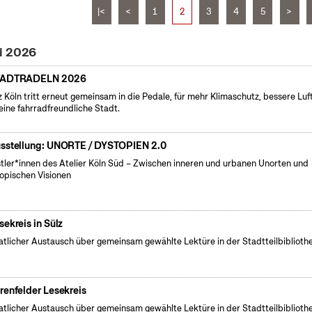
|<
<
1
2
3
4
5
>
i 2026
TADTRADELN 2026
 Köln tritt erneut gemeinsam in die Pedale, für mehr Klimaschutz, bessere Luf
eine fahrradfreundliche Stadt.
sstellung: UNORTE / DYSTOPIEN 2.0
tler*innen des Atelier Köln Süd – Zwischen inneren und urbanen Unorten und
opischen Visionen
sekreis in Sülz
tlicher Austausch über gemeinsam gewählte Lektüre in der Stadtteilbiblioth
.
renfelder Lesekreis
tlicher Austausch über gemeinsam gewählte Lektüre in der Stadtteilbiblioth