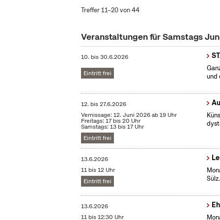
Treffer 11–20 von 44
Veranstaltungen für Samstags Jun
S
10.
bis
30.6.2026
Ganz
Eintritt frei
und 
Au
12.
bis
27.6.2026
Vernissage: 12. Juni 2026 ab 19 Uhr
Küns
Freitags: 17 bis 20 Uhr
dyst
Samstags: 13 bis 17 Uhr
Eintritt frei
Le
13.6.2026
11 bis 12 Uhr
Mona
Sülz
Eintritt frei
Eh
13.6.2026
11 bis 12:30 Uhr
Mona