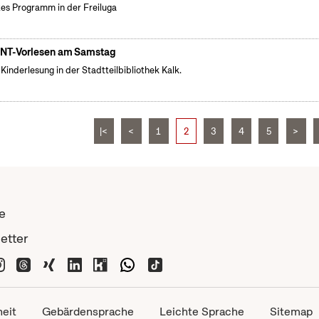
es Programm in der Freiluga
NT-Vorlesen am Samstag
 Kinderlesung in der Stadtteilbibliothek Kalk.
|<
<
1
2
3
4
5
>
e
etter
heit
Gebärdensprache
Leichte Sprache
Sitemap