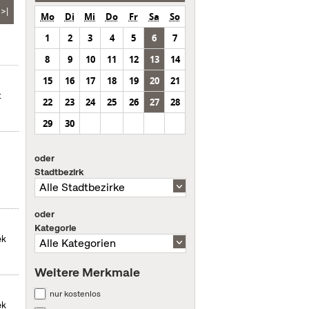
>|
Mo
Di
Mi
Do
Fr
Sa
So
1
2
3
4
5
6
7
8
9
10
11
12
13
14
15
16
17
18
19
20
21
t
22
23
24
25
26
27
28
29
30
oder
Stadtbezirk
oder
Kategorie
ek
Weitere Merkmale
nur kostenlos
ek