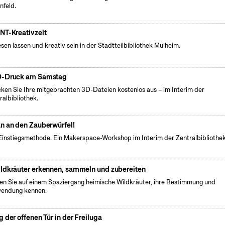
nfeld.
NT-Kreativzeit
esen lassen und kreativ sein in der Stadtteilbibliothek Mülheim.
-Druck am Samstag
ken Sie Ihre mitgebrachten 3D-Dateien kostenlos aus – im Interim der
ralbibliothek.
n an den Zauberwürfel!
Einstiegsmethode. Ein Makerspace-Workshop im Interim der Zentralbibliothek
ldkräuter erkennen, sammeln und zubereiten
en Sie auf einem Spaziergang heimische Wildkräuter, ihre Bestimmung und
endung kennen.
g der offenen Tür in der Freiluga