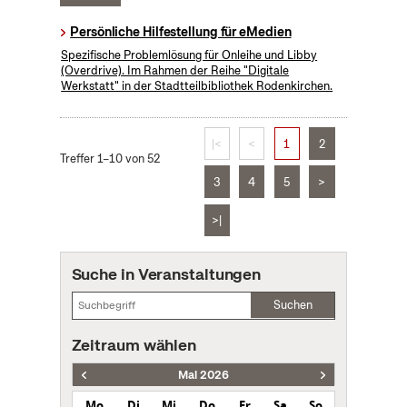
Persönliche Hilfestellung für eMedien
Spezifische Problemlösung für Onleihe und Libby
(Overdrive). Im Rahmen der Reihe "Digitale
Werkstatt" in der Stadtteilbibliothek Rodenkirchen.
|<
<
1
2
Treffer 1–10 von 52
3
4
5
>
>|
Suche in Veranstaltungen
Suchen
Zeitraum wählen
Mai 2026
Mo
Di
Mi
Do
Fr
Sa
So