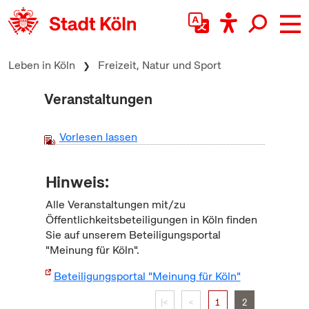
zum Inhalt springen
Leben in Köln
Freizeit, Natur und Sport
Veranstaltungen
Vorlesen lassen
Hinweis:
Alle Veranstaltungen mit/zu
Öffentlichkeitsbeteiligungen in Köln finden
Sie auf unserem Beteiligungsportal
"Meinung für Köln".
Beteiligungsportal "Meinung für Köln"
|<
<
1
2