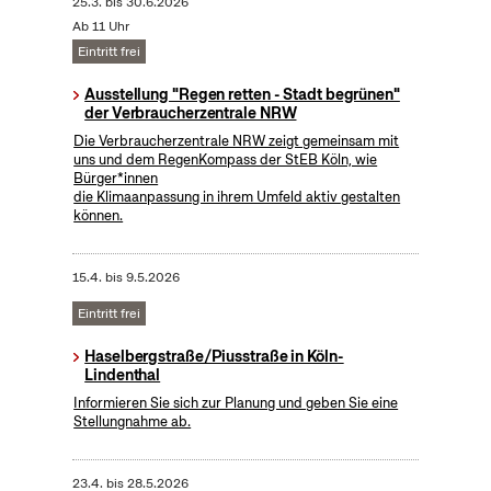
25.3.
bis
30.6.2026
Ab 11 Uhr
Eintritt frei
Ausstellung "Regen retten - Stadt begrünen"
der Verbraucherzentrale NRW
Die Verbraucherzentrale NRW zeigt gemeinsam mit
uns und dem RegenKompass der StEB Köln, wie
Bürger*innen
die Klimaanpassung in ihrem Umfeld aktiv gestalten
können.
15.4.
bis
9.5.2026
Eintritt frei
Haselbergstraße/Piusstraße in Köln-
Lindenthal
Informieren Sie sich zur Planung und geben Sie eine
Stellungnahme ab.
23.4.
bis
28.5.2026