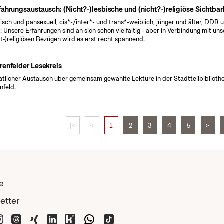
fahrungsaustausch: (Nicht?-)lesbische und (nicht?-)religiöse Sichtbar
isch und pansexuell, cis*-/inter*- und trans*-weiblich, jünger und älter, DDR 
 Unsere Erfahrungen sind an sich schon vielfältig - aber in Verbindung mit un
ht-)religiösen Bezügen wird es erst recht spannend.
renfelder Lesekreis
tlicher Austausch über gemeinsam gewählte Lektüre in der Stadtteilbiblioth
nfeld.
|<
<
1
2
3
4
5
>
e
etter