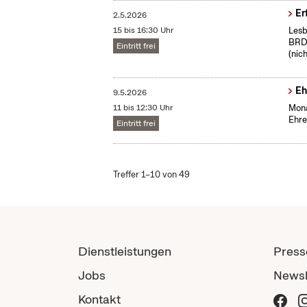
Er
2.5.2026
15 bis 16:30 Uhr
Lesb
BRD:
Eintritt frei
(nic
Eh
9.5.2026
11 bis 12:30 Uhr
Mona
Ehre
Eintritt frei
Treffer 1–10 von 49
Dienstleistungen
Press
Jobs
Newsl
Kontakt