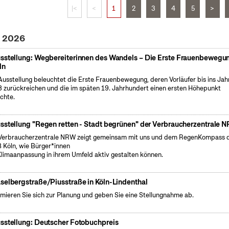
|<
<
1
2
3
4
5
>
i 2026
sstellung: Wegbereiterinnen des Wandels – Die Erste Frauenbewegun
ln
Ausstellung beleuchtet die Erste Frauenbewegung, deren Vorläufer bis ins Jah
 zurückreichen und die im späten 19. Jahrhundert einen ersten Höhepunkt
ichte.
sstellung "Regen retten - Stadt begrünen" der Verbraucherzentrale 
Verbraucherzentrale NRW zeigt gemeinsam mit uns und dem RegenKompass 
 Köln, wie Bürger*innen
Klimaanpassung in ihrem Umfeld aktiv gestalten können.
selbergstraße/Piusstraße in Köln-Lindenthal
rmieren Sie sich zur Planung und geben Sie eine Stellungnahme ab.
sstellung: Deutscher Fotobuchpreis