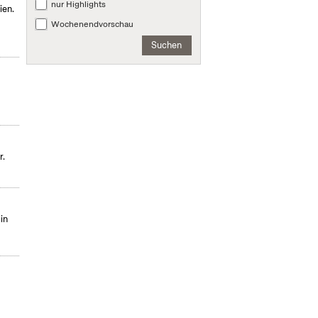
nur Highlights
ien.
Wochenendvorschau
Suchen
r.
in