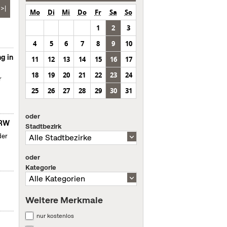
>|
Mo
Di
Mi
Do
Fr
Sa
So
1
2
3
4
5
6
7
8
9
10
g in
11
12
13
14
15
16
17
18
19
20
21
22
23
24
r
25
26
27
28
29
30
31
oder
NRW
Stadtbezirk
der
oder
Kategorie
Weitere Merkmale
nur kostenlos