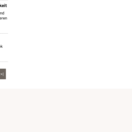
keit
und
seren
ek
>|