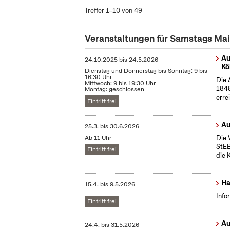
Treffer 1–10 von 49
Veranstaltungen für Samstags Ma
Au
24.10.2025
bis
24.5.2026
Kö
Dienstag und Donnerstag bis Sonntag: 9 bis
16:30 Uhr
Die 
Mittwoch: 9 bis 19:30 Uhr
1848
Montag: geschlossen
erre
Eintritt frei
Au
25.3.
bis
30.6.2026
Ab 11 Uhr
Die 
StEB
Eintritt frei
die 
Ha
15.4.
bis
9.5.2026
Info
Eintritt frei
Au
24.4.
bis
31.5.2026