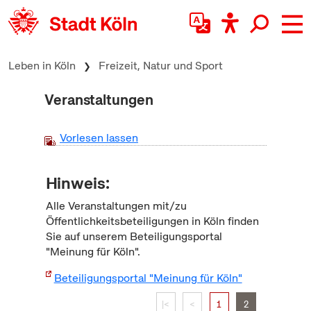
zum Inhalt springen
Leben in Köln
Freizeit, Natur und Sport
Veranstaltungen
Vorlesen lassen
Hinweis:
Alle Veranstaltungen mit/zu
Öffentlichkeitsbeteiligungen in Köln finden
Sie auf unserem Beteiligungsportal
"Meinung für Köln".
Beteiligungsportal "Meinung für Köln"
|<
<
1
2