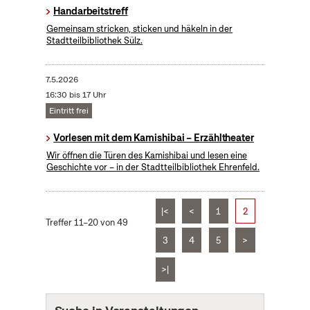
Handarbeitstreff
Gemeinsam stricken, sticken und häkeln in der
Stadtteilbibliothek Sülz.
7.5.2026
16:30 bis 17 Uhr
Eintritt frei
Vorlesen mit dem Kamishibai – Erzähltheater
Wir öffnen die Türen des Kamishibai und lesen eine
Geschichte vor – in der Stadtteilbibliothek Ehrenfeld.
|<
<
1
2
Treffer 11–20 von 49
3
4
5
>
>|