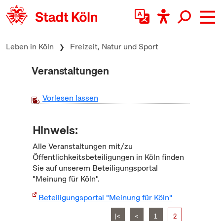
zum Inhalt springen
Leben in Köln
Freizeit, Natur und Sport
Veranstaltungen
Vorlesen lassen
Hinweis:
Alle Veranstaltungen mit/zu
Öffentlichkeitsbeteiligungen in Köln finden
Sie auf unserem Beteiligungsportal
"Meinung für Köln".
Beteiligungsportal "Meinung für Köln"
|<
<
1
2