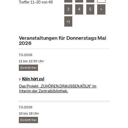
Treffer 11–20 von 49
3
4
5
>
>|
Veranstaltungen für Donnerstags Mai
2026
7.5.2026
11 bis 12:30 Uhr
Eintritt frei
Köln hört zu!
Das Projekt „ZUHÖREN.DRAUSSEN.KÖLN“ im
Interim der Zentralbibliothek.
7.5.2026
16 bis 18 Uhr
Eintritt frei