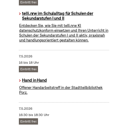
Eintritt frei
telli.nrw im Schulalltag für Schulen der
Sekundarstufen I und II
Entdecken Sie, wie Sie mit telli.nrw KI
datenschutzkonform einsetzen und Ihren Unterricht in
Schulen der Sekundarstufen I und II aktiv, praxisnah
und handlungsorientiert gestalten können.
7.5.2026
16 bis 18 Uhr
Eintritt frei
Hand in Hand
Offener Handarbeitstreff in der Stadtteilbibliothek
Porz.
7.5.2026
16:30 bis 18:30 Uhr
Eintritt frei