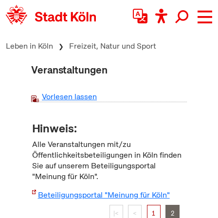
zum Inhalt springen
Leben in Köln
Freizeit, Natur und Sport
Veranstaltungen
Vorlesen lassen
Hinweis:
Alle Veranstaltungen mit/zu
Öffentlichkeitsbeteiligungen in Köln finden
Sie auf unserem Beteiligungsportal
"Meinung für Köln".
Beteiligungsportal "Meinung für Köln"
|<
<
1
2