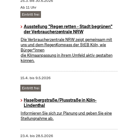
25.3.
bis
30.6.2026
Ab 11 Uhr
Eintritt frei
Ausstellung "Regen retten - Stadt begrünen"
der Verbraucherzentrale NRW
Die Verbraucherzentrale NRW zeigt gemeinsam mit
uns und dem RegenKompass der StEB Köln, wie
Bürger*innen
die Klimaanpassung in ihrem Umfeld aktiv gestalten
können.
15.4.
bis
9.5.2026
Eintritt frei
Haselbergstraße/Piusstraße in Köln-
Lindenthal
Informieren Sie sich zur Planung und geben Sie eine
Stellungnahme ab.
23.4.
bis
28.5.2026