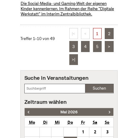
Die Social-Media- und Gaming-Welt der eigenen
Kinder kennenlernen. Im Rahmen der Reihe "Digitale
Werkstatt" im Interim Zentralbibliothek.
|<
<
1
2
Treffer 1–10 von 49
3
4
5
>
>|
Suche in Veranstaltungen
Suchen
Zeitraum wählen
Mai 2026
Mo
Di
Mi
Do
Fr
Sa
So
1
2
3