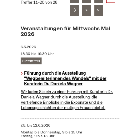
Treffer 11–20 von 28
3
>
>|
Veranstaltungen für Mittwochs Mai
2026
6.5.2026
18.30 bis 19:30 Uhr
Eintritt frei
Führung durch die Ausstellung
"Wegbereiterinnen des Wandels" mit der
Kuratorin Dr. Daniela Wagner
Wir laden Sie ein zu einer Führung mit Kuratorin Dr.
Daniela Wagner durch die Ausstellung, die
vertiefende Einblicke in die Exponate und die
Lebensgeschichten der mutigen Frauen bietet.
7.5.
bis
12.6.2026
Montag bis Donnerstag, 9 bis 15 Uhr
Freitag, 9 bis 13 Uhr