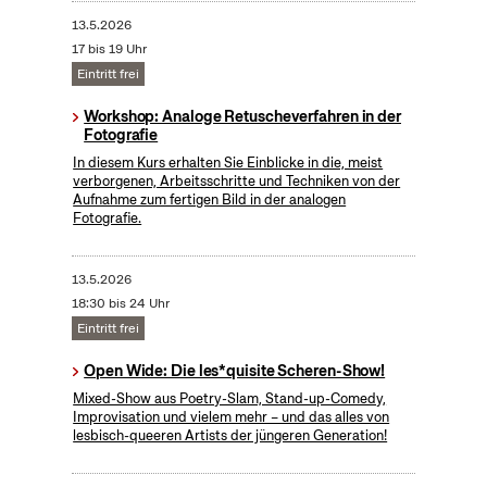
13.5.2026
17 bis 19 Uhr
Eintritt frei
Workshop: Analoge Retuscheverfahren in der
Fotografie
In diesem Kurs erhalten Sie Einblicke in die, meist
verborgenen, Arbeitsschritte und Techniken von der
Aufnahme zum fertigen Bild in der analogen
Fotografie.
13.5.2026
18:30 bis 24 Uhr
Eintritt frei
Open Wide: Die les*quisite Scheren-Show!
Mixed-Show aus Poetry-Slam, Stand-up-Comedy,
Improvisation und vielem mehr – und das alles von
lesbisch-queeren Artists der jüngeren Generation!