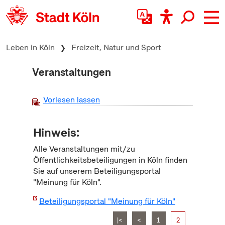
zum Inhalt springen
Leben in Köln
Freizeit, Natur und Sport
Veranstaltungen
Vorlesen lassen
Hinweis:
Alle Veranstaltungen mit/zu
Öffentlichkeitsbeteiligungen in Köln finden
Sie auf unserem Beteiligungsportal
"Meinung für Köln".
Beteiligungsportal "Meinung für Köln"
|<
<
1
2