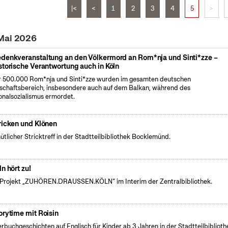
|<
<
1
2
3
4
5
>
 Mai 2026
denkveranstaltung an den Völkermord an Rom*nja und Sinti*zze –
storische Verantwortung auch in Köln
 500.000 Rom*nja und Sinti*zze wurden im gesamten deutschen
schaftsbereich, insbesondere auch auf dem Balkan, während des
onalsozialismus ermordet.
ricken und Klönen
tlicher Stricktreff in der Stadtteilbibliothek Bocklemünd.
ln hört zu!
Projekt „ZUHÖREN.DRAUSSEN.KÖLN“ im Interim der Zentralbibliothek.
orytime mit Roisin
erbuchgeschichten auf Englisch für Kinder ab 3 Jahren in der Stadtteilbiblioth