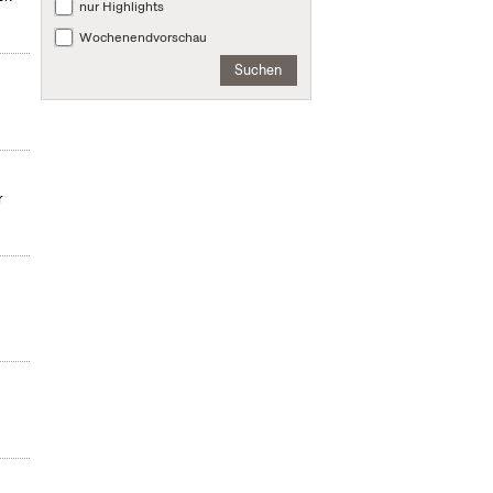
nur Highlights
Wochenendvorschau
Suchen
r