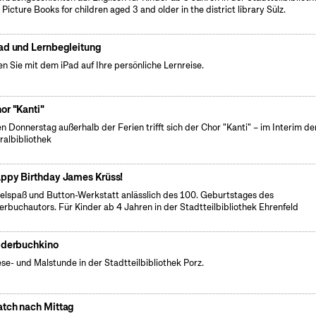
. Picture Books for children aged 3 and older in the district library Sülz.
ad und Lernbegleitung
n Sie mit dem iPad auf Ihre persönliche Lernreise.
or "Kanti"
n Donnerstag außerhalb der Ferien trifft sich der Chor "Kanti" – im Interim de
ralbibliothek
ppy Birthday James Krüss!
elspaß und Button-Werkstatt anlässlich des 100. Geburtstages des
erbuchautors. Für Kinder ab 4 Jahren in der Stadtteilbibliothek Ehrenfeld
lderbuchkino
ese- und Malstunde in der Stadtteilbibliothek Porz.
tch nach Mittag