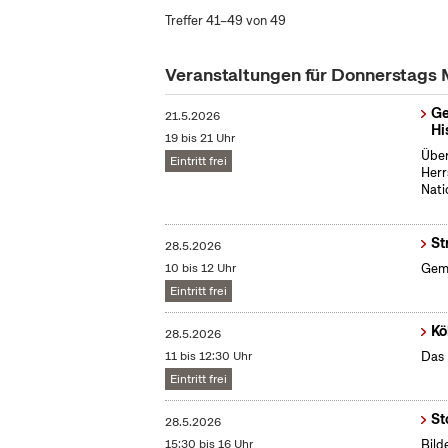
Treffer 41–49 von 49
Veranstaltungen für Donnerstags
Ge
21.5.2026
Hi
19 bis 21 Uhr
Über
Eintritt frei
Herr
Nati
St
28.5.2026
10 bis 12 Uhr
Gemü
Eintritt frei
Kö
28.5.2026
11 bis 12:30 Uhr
Das 
Eintritt frei
St
28.5.2026
15:30 bis 16 Uhr
Bild