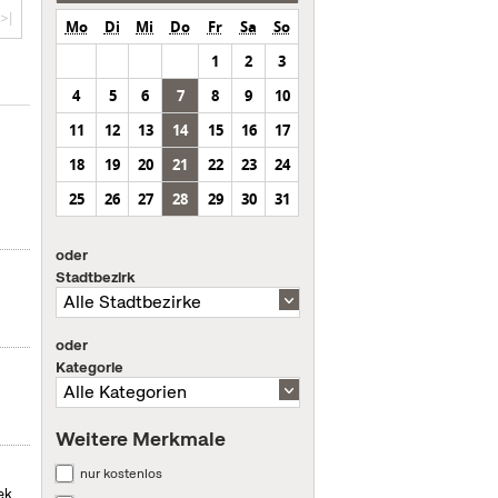
>|
Mo
Di
Mi
Do
Fr
Sa
So
1
2
3
4
5
6
7
8
9
10
11
12
13
14
15
16
17
18
19
20
21
22
23
24
25
26
27
28
29
30
31
oder
Stadtbezirk
oder
Kategorie
Weitere Merkmale
nur kostenlos
ek