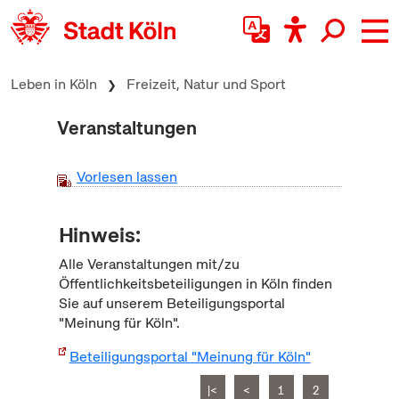
zum Inhalt springen
Leben in Köln
Freizeit, Natur und Sport
Veranstaltungen
Vorlesen lassen
Hinweis:
Alle Veranstaltungen mit/zu
Öffentlichkeitsbeteiligungen in Köln finden
Sie auf unserem Beteiligungsportal
"Meinung für Köln".
Beteiligungsportal "Meinung für Köln"
|<
<
1
2