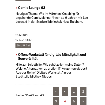
Comic Lounge 63
Heutiges Thema: Wie im Märchen! Coaching für
angehende Comiczeichner*innen ab 9 Jahren mit Leo
Leowald in der Stadtteilbibliothek Haus Balchem.
21.5.2026
17 bis 19 Uhr
Eintritt frei
Offene Werkstatt für digitale Mündigkeit und
Souveränität
Hilfe zur Selbsthilfe: Wie schütze ich meine Daten?
Welche Alternativen zu großen IT-Konzernen gibt es?
Aus der Reihe "Digitale Werkstatt" in der
Stadtteilbibliothek Nippes.
|<
<
1
2
Treffer 31–40 von 49
3
4
5
>