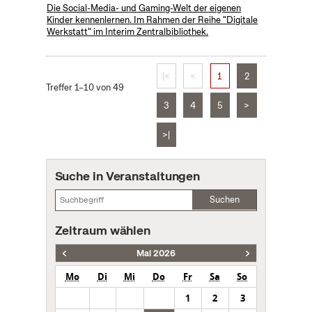
Die Social-Media- und Gaming-Welt der eigenen
Kinder kennenlernen. Im Rahmen der Reihe "Digitale
Werkstatt" im Interim Zentralbibliothek.
|<
<
1
2
Treffer 1–10 von 49
3
4
5
>
>|
Suche in Veranstaltungen
Suchen
Zeitraum wählen
Mai 2026
Mo
Di
Mi
Do
Fr
Sa
So
1
2
3