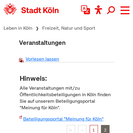
zum Inhalt springen
Leben in Köln
Freizeit, Natur und Sport
Veranstaltungen
Vorlesen lassen
Hinweis:
Alle Veranstaltungen mit/zu
Öffentlichkeitsbeteiligungen in Köln finden
Sie auf unserem Beteiligungsportal
"Meinung für Köln".
Beteiligungsportal "Meinung für Köln"
|<
<
1
2