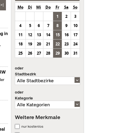
>|
Mo
Di
Mi
Do
Fr
Sa
So
1
2
3
4
5
6
7
8
9
10
g in
11
12
13
14
15
16
17
18
19
20
21
22
23
24
r
25
26
27
28
29
30
31
oder
NRW
Stadtbezirk
der
oder
Kategorie
Weitere Merkmale
nur kostenlos
eal