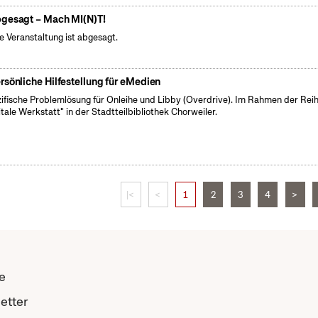
gesagt – Mach MI(N)T!
e Veranstaltung ist abgesagt.
rsönliche Hilfestellung für eMedien
ifische Problemlösung für Onleihe und Libby (Overdrive). Im Rahmen der Rei
itale Werkstatt" in der Stadtteilbibliothek Chorweiler.
|<
<
1
2
3
4
>
e
etter