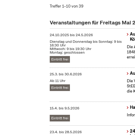
Treffer 1–10 von 39
Veranstaltungen für Freitags Mai
Au
24.10.2025
bis
24.5.2026
Kö
Dienstag und Donnerstag bis Sonntag: 9 bis
16:30 Uhr
Die 
Mittwoch: 9 bis 19:30 Uhr
1848
Montag: geschlossen
erre
Eintritt frei
Au
25.3.
bis
30.6.2026
Ab 11 Uhr
Die 
StEB
Eintritt frei
die 
Ha
15.4.
bis
9.5.2026
Info
Eintritt frei
24
23.4.
bis
28.5.2026