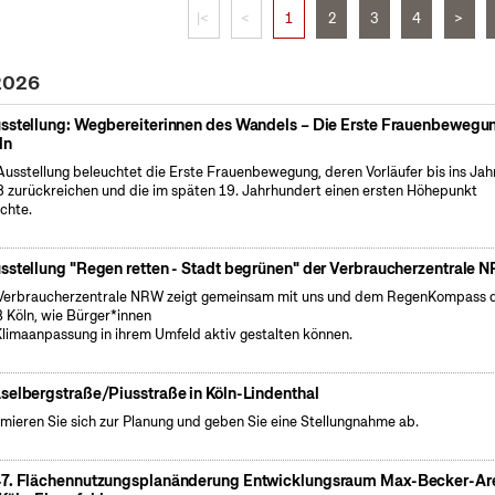
|<
<
1
2
3
4
>
 2026
sstellung: Wegbereiterinnen des Wandels – Die Erste Frauenbewegun
ln
Ausstellung beleuchtet die Erste Frauenbewegung, deren Vorläufer bis ins Jah
 zurückreichen und die im späten 19. Jahrhundert einen ersten Höhepunkt
ichte.
sstellung "Regen retten - Stadt begrünen" der Verbraucherzentrale 
Verbraucherzentrale NRW zeigt gemeinsam mit uns und dem RegenKompass 
 Köln, wie Bürger*innen
Klimaanpassung in ihrem Umfeld aktiv gestalten können.
selbergstraße/Piusstraße in Köln-Lindenthal
rmieren Sie sich zur Planung und geben Sie eine Stellungnahme ab.
7. Flächennutzungsplanänderung Entwicklungsraum Max-Becker-Ar