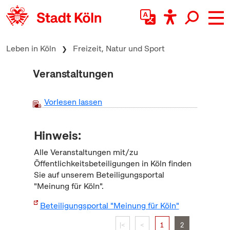
zum Inhalt springen
Leben in Köln
Freizeit, Natur und Sport
Veranstaltungen
Vorlesen lassen
Hinweis:
Alle Veranstaltungen mit/zu
Öffentlichkeitsbeteiligungen in Köln finden
Sie auf unserem Beteiligungsportal
"Meinung für Köln".
Beteiligungsportal "Meinung für Köln"
|<
<
1
2