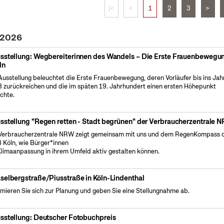
|<
<
1
2
3
>
 2026
sstellung: Wegbereiterinnen des Wandels – Die Erste Frauenbewegun
ln
Ausstellung beleuchtet die Erste Frauenbewegung, deren Vorläufer bis ins Jah
 zurückreichen und die im späten 19. Jahrhundert einen ersten Höhepunkt
ichte.
sstellung "Regen retten - Stadt begrünen" der Verbraucherzentrale 
Verbraucherzentrale NRW zeigt gemeinsam mit uns und dem RegenKompass 
 Köln, wie Bürger*innen
Klimaanpassung in ihrem Umfeld aktiv gestalten können.
selbergstraße/Piusstraße in Köln-Lindenthal
rmieren Sie sich zur Planung und geben Sie eine Stellungnahme ab.
sstellung: Deutscher Fotobuchpreis