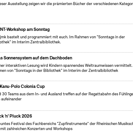
ieser Ausstellung zeigen wir die prämierten Bücher der verschiedenen Kategor
NT-Workshop am Sonntag
fjmk bastelt und programmiert mit euch. Im Rahmen von "Sonntags in der
iothek" im Interim Zentralbibliothek.
s Sonnensystem auf dem Dachboden
iner interaktiven Lesung wird Kindern spannendes Weltraumwissen vermittelt.
en von "Sonntags in der Bibliothek" im Interim der Zentralbibliothek
 Kanu-Polo Colonia Cup
 30 Teams aus dem In- und Ausland treffen auf der Regattabahn des Fühling
 aufeinander
ck 'n' Pluck 2026
buntes Festival des Fachbereichs "Zupfinstrumente" der Rheinischen Musiksc
 mit zahlreichen Konzerten und Workshops