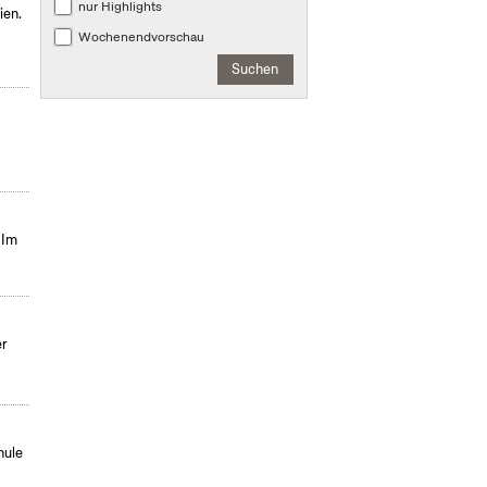
nur Highlights
ien.
Wochenendvorschau
Suchen
 Im
er
hule