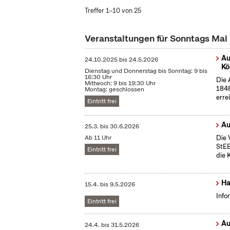
Treffer 1–10 von 25
Veranstaltungen für Sonntags Mai
Au
24.10.2025
bis
24.5.2026
Kö
Dienstag und Donnerstag bis Sonntag: 9 bis
16:30 Uhr
Die 
Mittwoch: 9 bis 19:30 Uhr
1848
Montag: geschlossen
erre
Eintritt frei
Au
25.3.
bis
30.6.2026
Ab 11 Uhr
Die 
StEB
Eintritt frei
die 
Ha
15.4.
bis
9.5.2026
Info
Eintritt frei
Au
24.4.
bis
31.5.2026