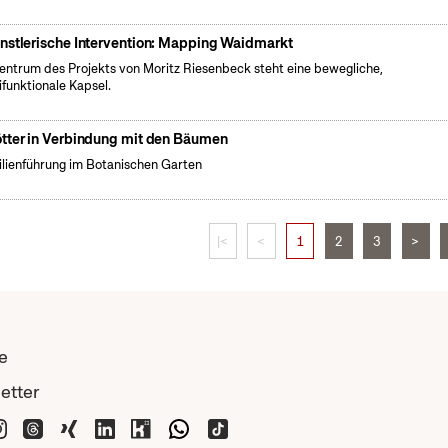
nstlerische Intervention: Mapping Waidmarkt
entrum des Projekts von Moritz Riesenbeck steht eine bewegliche,
ifunktionale Kapsel.
tter in Verbindung mit den Bäumen
lienführung im Botanischen Garten
|<
<
1
2
3
>
e
etter