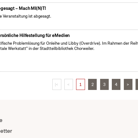
gesagt – Mach MI(N)T!
e Veranstaltung ist abgesagt.
rsönliche Hilfestellung für eMedien
ifische Problemlösung für Onleihe und Libby (Overdrive). Im Rahmen der Rei
itale Werkstatt" in der Stadtteilbibliothek Chorweiler.
|<
<
1
2
3
4
>
e
etter