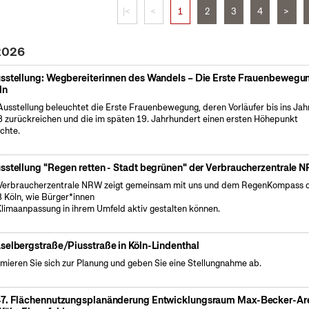
|<
<
1
2
3
4
>
 2026
sstellung: Wegbereiterinnen des Wandels – Die Erste Frauenbewegun
ln
Ausstellung beleuchtet die Erste Frauenbewegung, deren Vorläufer bis ins Jah
 zurückreichen und die im späten 19. Jahrhundert einen ersten Höhepunkt
ichte.
sstellung "Regen retten - Stadt begrünen" der Verbraucherzentrale 
Verbraucherzentrale NRW zeigt gemeinsam mit uns und dem RegenKompass 
 Köln, wie Bürger*innen
Klimaanpassung in ihrem Umfeld aktiv gestalten können.
selbergstraße/Piusstraße in Köln-Lindenthal
rmieren Sie sich zur Planung und geben Sie eine Stellungnahme ab.
7. Flächennutzungsplanänderung Entwicklungsraum Max-Becker-Ar