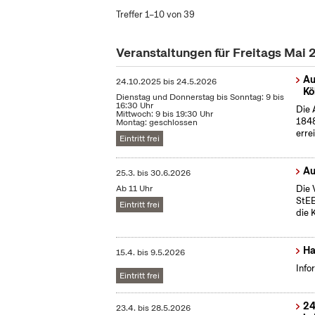
Treffer 1–10 von 39
Veranstaltungen für Freitags Mai
Au
24.10.2025
bis
24.5.2026
Kö
Dienstag und Donnerstag bis Sonntag: 9 bis
16:30 Uhr
Die 
Mittwoch: 9 bis 19:30 Uhr
1848
Montag: geschlossen
erre
Eintritt frei
Au
25.3.
bis
30.6.2026
Ab 11 Uhr
Die 
StEB
Eintritt frei
die 
Ha
15.4.
bis
9.5.2026
Info
Eintritt frei
24
23.4.
bis
28.5.2026