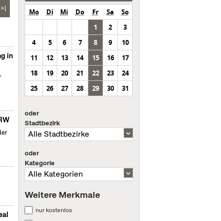
>|
Mo
Di
Mi
Do
Fr
Sa
So
1
2
3
4
5
6
7
8
9
10
g in
11
12
13
14
15
16
17
18
19
20
21
22
23
24
r
25
26
27
28
29
30
31
oder
NRW
Stadtbezirk
der
oder
Kategorie
Weitere Merkmale
nur kostenlos
eal