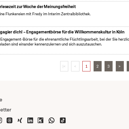
rlesezeit zur Woche der Meinungsfreiheit
eine Flunkereien mit Fredy im Interim Zentralbibliothek.
gagier dich! – Engagementbörse für die Willkommenskultur in Köln
 Engagement-Börse für die ehrenamtliche Flüchtlingsarbeit, bei der Sie herzli
eladen sind einander kennenzulernen und sich auszutauschen.
|<
<
1
2
3
>
e
etter