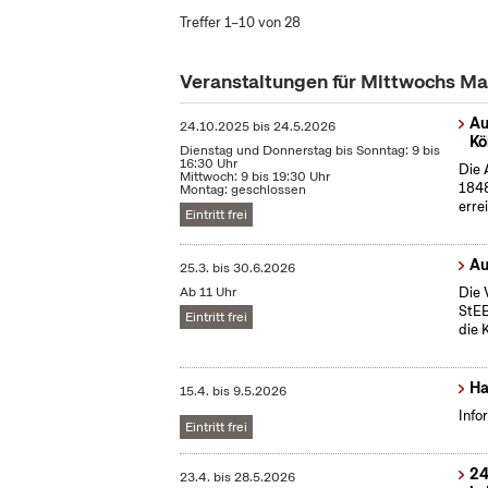
Treffer 1–10 von 28
Veranstaltungen für Mittwochs M
Au
24.10.2025
bis
24.5.2026
Kö
Dienstag und Donnerstag bis Sonntag: 9 bis
16:30 Uhr
Die 
Mittwoch: 9 bis 19:30 Uhr
1848
Montag: geschlossen
erre
Eintritt frei
Au
25.3.
bis
30.6.2026
Ab 11 Uhr
Die 
StEB
Eintritt frei
die 
Ha
15.4.
bis
9.5.2026
Info
Eintritt frei
24
23.4.
bis
28.5.2026