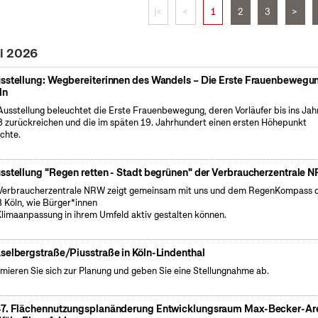
|<
<
1
2
3
>
ai 2026
sstellung: Wegbereiterinnen des Wandels – Die Erste Frauenbewegun
ln
Ausstellung beleuchtet die Erste Frauenbewegung, deren Vorläufer bis ins Jah
 zurückreichen und die im späten 19. Jahrhundert einen ersten Höhepunkt
ichte.
sstellung "Regen retten - Stadt begrünen" der Verbraucherzentrale 
Verbraucherzentrale NRW zeigt gemeinsam mit uns und dem RegenKompass 
 Köln, wie Bürger*innen
Klimaanpassung in ihrem Umfeld aktiv gestalten können.
selbergstraße/Piusstraße in Köln-Lindenthal
rmieren Sie sich zur Planung und geben Sie eine Stellungnahme ab.
7. Flächennutzungsplanänderung Entwicklungsraum Max-Becker-Ar