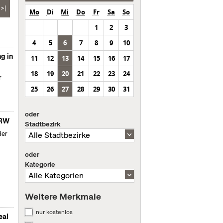
>|
Mo
Di
Mi
Do
Fr
Sa
So
1
2
3
4
5
6
7
8
9
10
g in
11
12
13
14
15
16
17
18
19
20
21
22
23
24
r
25
26
27
28
29
30
31
oder
NRW
Stadtbezirk
der
oder
Kategorie
Weitere Merkmale
nur kostenlos
eal