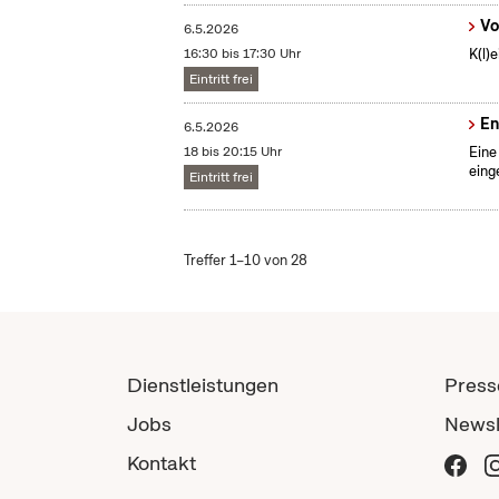
Vo
6.5.2026
16:30 bis 17:30 Uhr
K(l)
Eintritt frei
En
6.5.2026
18 bis 20:15 Uhr
Eine
eing
Eintritt frei
Treffer 1–10 von 28
Dienstleistungen
Press
Jobs
Newsl
Kontakt