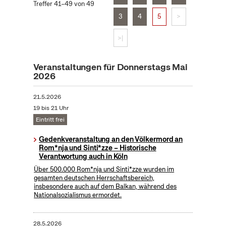
Treffer 41–49 von 49
3
4
5
>
>|
Veranstaltungen für Donnerstags Mai
2026
21.5.2026
19 bis 21 Uhr
Eintritt frei
Gedenkveranstaltung an den Völkermord an
Rom*nja und Sinti*zze – Historische
Verantwortung auch in Köln
Über 500.000 Rom*nja und Sinti*zze wurden im
gesamten deutschen Herrschaftsbereich,
insbesondere auch auf dem Balkan, während des
Nationalsozialismus ermordet.
28.5.2026