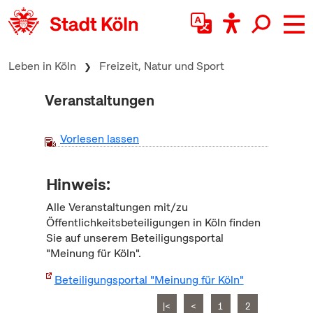
zum Inhalt springen
Leben in Köln
Freizeit, Natur und Sport
Veranstaltungen
Vorlesen lassen
Hinweis:
Alle Veranstaltungen mit/zu
Öffentlichkeitsbeteiligungen in Köln finden
Sie auf unserem Beteiligungsportal
"Meinung für Köln".
Beteiligungsportal "Meinung für Köln"
|<
<
1
2