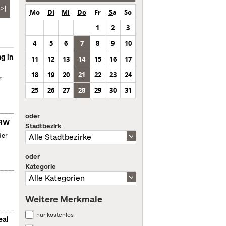
>|
Mo
Di
Mi
Do
Fr
Sa
So
1
2
3
4
5
6
7
8
9
10
g in
11
12
13
14
15
16
17
18
19
20
21
22
23
24
r
25
26
27
28
29
30
31
oder
NRW
Stadtbezirk
der
oder
Kategorie
Weitere Merkmale
nur kostenlos
eal