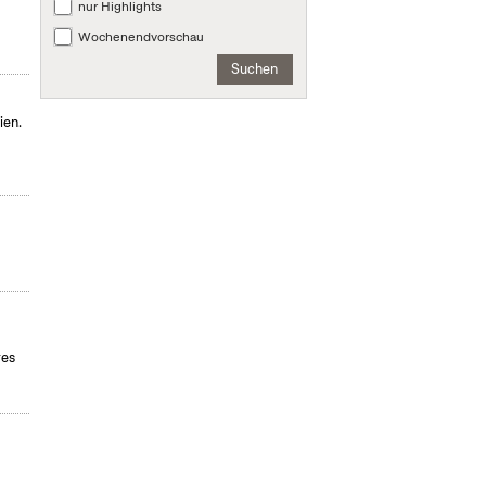
nur Highlights
Wochenendvorschau
Suchen
ien.
res