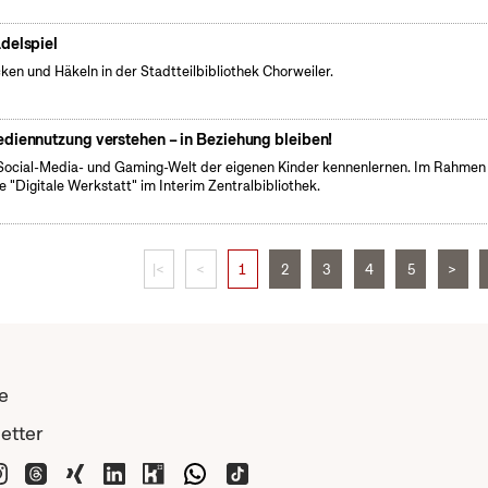
delspiel
cken und Häkeln in der Stadtteilbibliothek Chorweiler.
diennutzung verstehen – in Beziehung bleiben!
Social-Media- und Gaming-Welt der eigenen Kinder kennenlernen. Im Rahmen
e "Digitale Werkstatt" im Interim Zentralbibliothek.
|<
<
1
2
3
4
5
>
e
etter