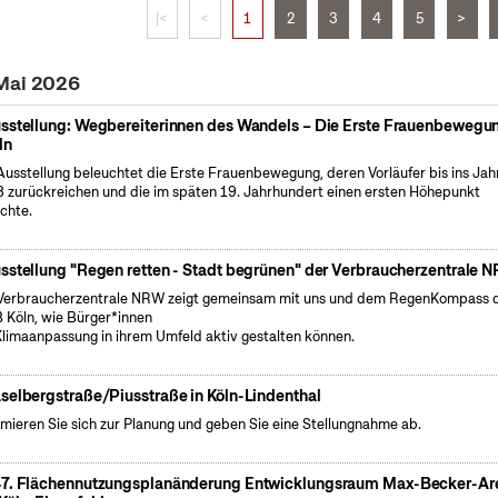
|<
<
1
2
3
4
5
>
 Mai 2026
sstellung: Wegbereiterinnen des Wandels – Die Erste Frauenbewegun
ln
Ausstellung beleuchtet die Erste Frauenbewegung, deren Vorläufer bis ins Jah
 zurückreichen und die im späten 19. Jahrhundert einen ersten Höhepunkt
ichte.
sstellung "Regen retten - Stadt begrünen" der Verbraucherzentrale 
Verbraucherzentrale NRW zeigt gemeinsam mit uns und dem RegenKompass 
 Köln, wie Bürger*innen
Klimaanpassung in ihrem Umfeld aktiv gestalten können.
selbergstraße/Piusstraße in Köln-Lindenthal
rmieren Sie sich zur Planung und geben Sie eine Stellungnahme ab.
7. Flächennutzungsplanänderung Entwicklungsraum Max-Becker-Ar