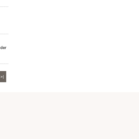
 der
>|