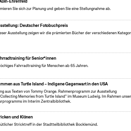
 Köln-Ehrenfeld
rmieren Sie sich zur Planung und geben Sie eine Stellungnahme ab.
sstellung: Deutscher Fotobuchpreis
ieser Ausstellung zeigen wir die prämierten Bücher der verschiedenen Kategor
hrradtraining für Senior*innen
öchiges Fahrradtraining für Menschen ab 65 Jahren.
immen aus Turtle Island – Indigene Gegenwart in den USA
ng aus Texten von Tommy Orange. Rahmenprogramm zur Ausstellung
Collecting Memories from Turtle Island" im Museum Ludwig. Im Rahmen unse
urprogramms im Interim Zentralbibliothek.
ricken und Klönen
tlicher Stricktreff in der Stadtteilbibliothek Bocklemünd.