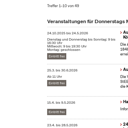
Treffer 1–10 von 49
Veranstaltungen für Donnerstags
Au
24.10.2025
bis
24.5.2026
Kö
Dienstag und Donnerstag bis Sonntag: 9 bis
16:30 Uhr
Die 
Mittwoch: 9 bis 19:30 Uhr
1848
Montag: geschlossen
erre
Eintritt frei
Au
25.3.
bis
30.6.2026
Ab 11 Uhr
Die 
StEB
Eintritt frei
die 
Ha
15.4.
bis
9.5.2026
Info
Eintritt frei
24
23.4.
bis
28.5.2026