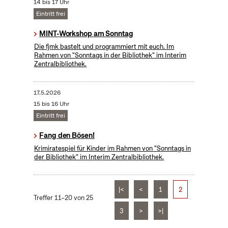
14 bis 17 Uhr
Eintritt frei
MINT-Workshop am Sonntag
Die fjmk bastelt und programmiert mit euch. Im
Rahmen von "Sonntags in der Bibliothek" im Interim
Zentralbibliothek.
17.5.2026
15 bis 16 Uhr
Eintritt frei
Fang den Bösen!
Krimiratespiel für Kinder im Rahmen von "Sonntags in
der Bibliothek" im Interim Zentralbibliothek.
|<
<
1
2
Treffer 11–20 von 25
3
>
>|