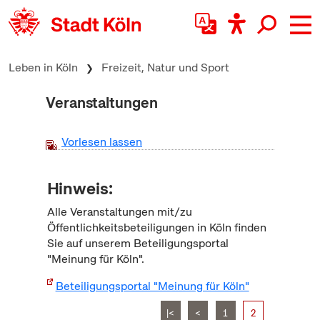
zum Inhalt springen
Leben in Köln
Freizeit, Natur und Sport
Veranstaltungen
Vorlesen lassen
Hinweis:
Alle Veranstaltungen mit/zu
Öffentlichkeitsbeteiligungen in Köln finden
Sie auf unserem Beteiligungsportal
"Meinung für Köln".
Beteiligungsportal "Meinung für Köln"
|<
<
1
2