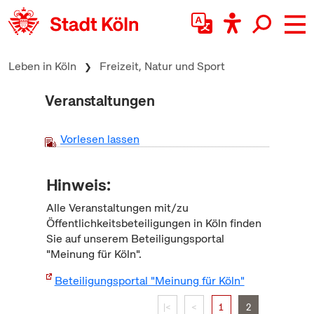
zum Inhalt springen
Leben in Köln
Freizeit, Natur und Sport
Veranstaltungen
Vorlesen lassen
Hinweis:
Alle Veranstaltungen mit/zu
Öffentlichkeitsbeteiligungen in Köln finden
Sie auf unserem Beteiligungsportal
"Meinung für Köln".
Beteiligungsportal "Meinung für Köln"
|<
<
1
2