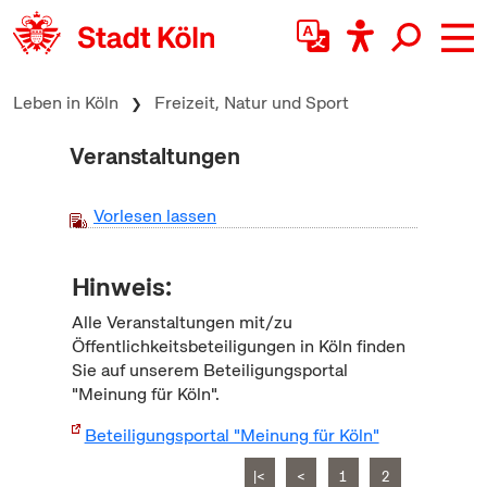
zum Inhalt springen
Leben in Köln
Freizeit, Natur und Sport
Veranstaltungen
Vorlesen lassen
Hinweis:
Alle Veranstaltungen mit/zu
Öffentlichkeitsbeteiligungen in Köln finden
Sie auf unserem Beteiligungsportal
"Meinung für Köln".
Beteiligungsportal "Meinung für Köln"
|<
<
1
2