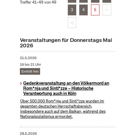
Treffer 41–49 von 49
3
4
5
>
>|
Veranstaltungen für Donnerstags Mai
2026
21.5.2026
19 bis 21 Uhr
Eintritt frei
Gedenkveranstaltung an den Völkermord an
Rom*nja und Sinti*zze – Historische
Verantwortung auch in Köln
Über 500.000 Rom*nja und Sinti*zze wurden im
gesamten deutschen Herrschaftsbereich,
insbesondere auch auf dem Balkan, während des
Nationalsozialismus ermordet.
28.5.2026