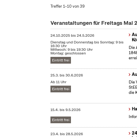
Treffer 1–10 von 39
Veranstaltungen für Freitags Mai
Au
24.10.2025
bis
24.5.2026
Kö
Dienstag und Donnerstag bis Sonntag: 9 bis
16:30 Uhr
Die 
Mittwoch: 9 bis 19:30 Uhr
1848
Montag: geschlossen
erre
Eintritt frei
Au
25.3.
bis
30.6.2026
Ab 11 Uhr
Die 
StEB
Eintritt frei
die 
Ha
15.4.
bis
9.5.2026
Info
Eintritt frei
24
23.4.
bis
28.5.2026