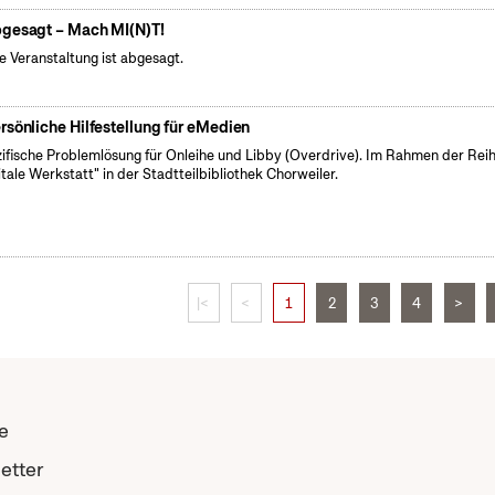
gesagt – Mach MI(N)T!
e Veranstaltung ist abgesagt.
rsönliche Hilfestellung für eMedien
ifische Problemlösung für Onleihe und Libby (Overdrive). Im Rahmen der Rei
itale Werkstatt" in der Stadtteilbibliothek Chorweiler.
|<
<
1
2
3
4
>
e
etter