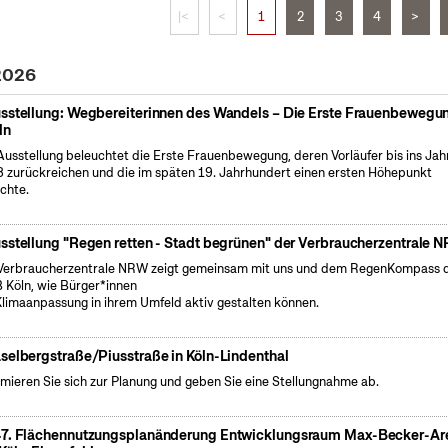
|<
<
1
2
3
4
>
 2026
sstellung: Wegbereiterinnen des Wandels – Die Erste Frauenbewegun
ln
Ausstellung beleuchtet die Erste Frauenbewegung, deren Vorläufer bis ins Jah
 zurückreichen und die im späten 19. Jahrhundert einen ersten Höhepunkt
ichte.
sstellung "Regen retten - Stadt begrünen" der Verbraucherzentrale 
Verbraucherzentrale NRW zeigt gemeinsam mit uns und dem RegenKompass 
 Köln, wie Bürger*innen
Klimaanpassung in ihrem Umfeld aktiv gestalten können.
selbergstraße/Piusstraße in Köln-Lindenthal
rmieren Sie sich zur Planung und geben Sie eine Stellungnahme ab.
7. Flächennutzungsplanänderung Entwicklungsraum Max-Becker-Ar