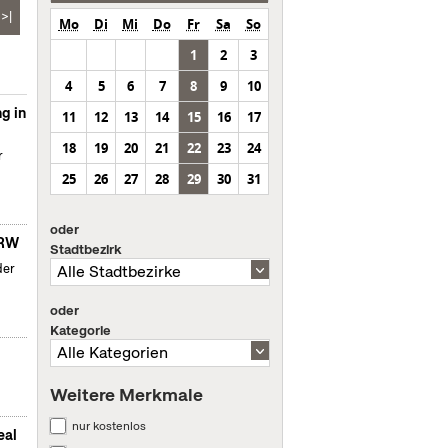
>|
Mo
Di
Mi
Do
Fr
Sa
So
1
2
3
4
5
6
7
8
9
10
g in
11
12
13
14
15
16
17
18
19
20
21
22
23
24
r
25
26
27
28
29
30
31
oder
NRW
Stadtbezirk
der
oder
Kategorie
Weitere Merkmale
nur kostenlos
eal