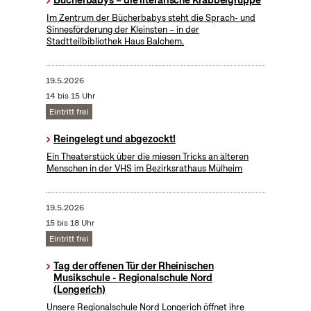
Bücherbabys – die literarische Krabbelgruppe
Im Zentrum der Bücherbabys steht die Sprach- und
Sinnesförderung der Kleinsten – in der
Stadtteilbibliothek Haus Balchem.
19.5.2026
14 bis 15 Uhr
Eintritt frei
Reingelegt und abgezockt!
Ein Theaterstück über die miesen Tricks an älteren
Menschen in der VHS im Bezirksrathaus Mülheim
19.5.2026
15 bis 18 Uhr
Eintritt frei
Tag der offenen Tür der Rheinischen
Musikschule - Regionalschule Nord
(Longerich)
Unsere Regionalschule Nord Longerich öffnet ihre