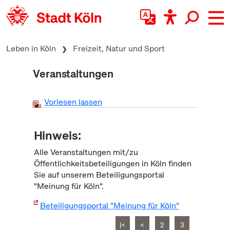
zum Inhalt springen
Leben in Köln
Freizeit, Natur und Sport
Veranstaltungen
Vorlesen lassen
Hinweis:
Alle Veranstaltungen mit/zu
Öffentlichkeitsbeteiligungen in Köln finden
Sie auf unserem Beteiligungsportal
"Meinung für Köln".
Beteiligungsportal "Meinung für Köln"
|<
<
2
3