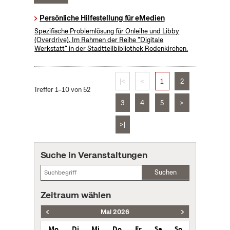
Persönliche Hilfestellung für eMedien
Spezifische Problemlösung für Onleihe und Libby
(Overdrive). Im Rahmen der Reihe "Digitale
Werkstatt" in der Stadtteilbibliothek Rodenkirchen.
|<
<
1
2
Treffer 1–10 von 52
3
4
5
>
>|
Suche in Veranstaltungen
Suchen
Zeitraum wählen
Mai 2026
Mo
Di
Mi
Do
Fr
Sa
So