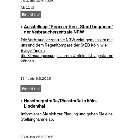
25.3.
bis
30.6.2026
Ab 11 Uhr
Eintritt frei
Ausstellung "Regen retten - Stadt begrünen"
der Verbraucherzentrale NRW
Die Verbraucherzentrale NRW zeigt gemeinsam mit
uns und dem RegenKompass der StEB Köln, wie
Bürger*innen
die Klimaanpassung in ihrem Umfeld aktiv gestalten
können.
15.4.
bis
9.5.2026
Eintritt frei
Haselbergstraße/Piusstraße in Köln-
Lindenthal
Informieren Sie sich zur Planung und geben Sie eine
Stellungnahme ab.
23.4.
bis
28.5.2026