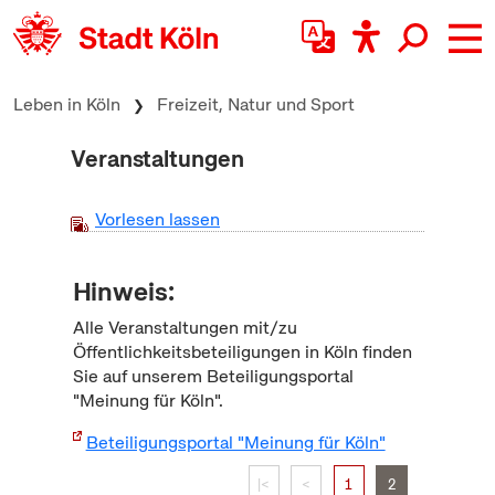
zum Inhalt springen
Leben in Köln
Freizeit, Natur und Sport
Veranstaltungen
Vorlesen lassen
Hinweis:
Alle Veranstaltungen mit/zu
Öffentlichkeitsbeteiligungen in Köln finden
Sie auf unserem Beteiligungsportal
"Meinung für Köln".
Beteiligungsportal "Meinung für Köln"
|<
<
1
2