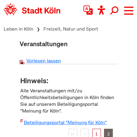
zum Inhalt springen
Leben in Köln
Freizeit, Natur und Sport
Veranstaltungen
Vorlesen lassen
Hinweis:
Alle Veranstaltungen mit/zu
Öffentlichkeitsbeteiligungen in Köln finden
Sie auf unserem Beteiligungsportal
"Meinung für Köln".
Beteiligungsportal "Meinung für Köln"
|<
<
1
2