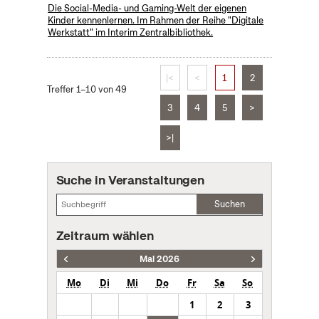
Die Social-Media- und Gaming-Welt der eigenen
Kinder kennenlernen. Im Rahmen der Reihe "Digitale
Werkstatt" im Interim Zentralbibliothek.
|<
<
1
2
Treffer 1–10 von 49
3
4
5
>
>|
Suche in Veranstaltungen
Suchen
Zeitraum wählen
Mai 2026
Mo
Di
Mi
Do
Fr
Sa
So
1
2
3