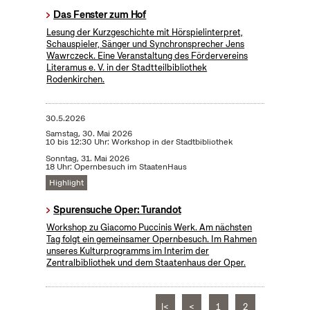
Das Fenster zum Hof
Lesung der Kurzgeschichte mit Hörspielinterpret,
Schauspieler, Sänger und Synchronsprecher Jens
Wawrczeck. Eine Veranstaltung des Fördervereins
Literamus e. V. in der Stadtteilbibliothek
Rodenkirchen.
30.5.2026
Samstag, 30. Mai 2026
10 bis 12:30 Uhr: Workshop in der Stadtbibliothek
Sonntag, 31. Mai 2026
18 Uhr: Opernbesuch im StaatenHaus
Highlight
Spurensuche Oper: Turandot
Workshop zu Giacomo Puccinis Werk. Am nächsten
Tag folgt ein gemeinsamer Opernbesuch. Im Rahmen
unseres Kulturprogramms im Interim der
Zentralbibliothek und dem Staatenhaus der Oper.
|<
<
1
2