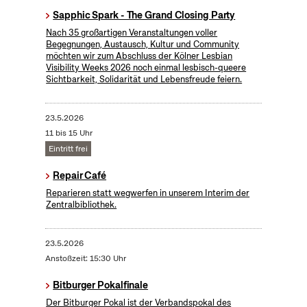
Sapphic Spark - The Grand Closing Party
Nach 35 großartigen Veranstaltungen voller
Begegnungen, Austausch, Kultur und Community
möchten wir zum Abschluss der Kölner Lesbian
Visibility Weeks 2026 noch einmal lesbisch-queere
Sichtbarkeit, Solidarität und Lebensfreude feiern.
23.5.2026
11 bis 15 Uhr
Eintritt frei
Repair Café
Reparieren statt wegwerfen in unserem Interim der
Zentralbibliothek.
23.5.2026
Anstoßzeit: 15:30 Uhr
Bitburger Pokalfinale
Der Bitburger Pokal ist der Verbandspokal des