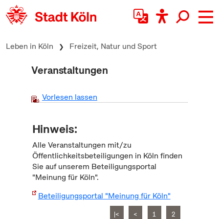
zum Inhalt springen
Leben in Köln
Freizeit, Natur und Sport
Veranstaltungen
Vorlesen lassen
Hinweis:
Alle Veranstaltungen mit/zu
Öffentlichkeitsbeteiligungen in Köln finden
Sie auf unserem Beteiligungsportal
"Meinung für Köln".
Beteiligungsportal "Meinung für Köln"
|<
<
1
2