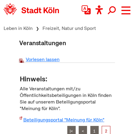
zum Inhalt springen
Leben in Köln
Freizeit, Natur und Sport
Veranstaltungen
Vorlesen lassen
Hinweis:
Alle Veranstaltungen mit/zu
Öffentlichkeitsbeteiligungen in Köln finden
Sie auf unserem Beteiligungsportal
"Meinung für Köln".
Beteiligungsportal "Meinung für Köln"
|<
<
1
2