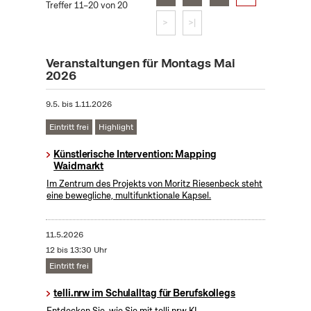
Treffer 11–20 von 20
>
>|
Veranstaltungen für Montags Mai
2026
9.5.
bis
1.11.2026
Eintritt frei
Highlight
Künstlerische Intervention: Mapping
Waidmarkt
Im Zentrum des Projekts von Moritz Riesenbeck steht
eine bewegliche, multifunktionale Kapsel.
11.5.2026
12 bis 13:30 Uhr
Eintritt frei
telli.nrw im Schulalltag für Berufskollegs
Entdecken Sie, wie Sie mit telli.nrw KI