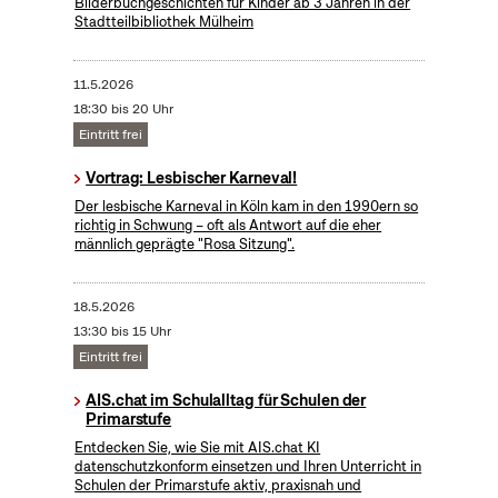
Bilderbuchgeschichten für Kinder ab 3 Jahren in der
Stadtteilbibliothek Mülheim
11.5.2026
18:30 bis 20 Uhr
Eintritt frei
Vortrag: Lesbischer Karneval!
Der lesbische Karneval in Köln kam in den 1990ern so
richtig in Schwung – oft als Antwort auf die eher
männlich geprägte "Rosa Sitzung".
18.5.2026
13:30 bis 15 Uhr
Eintritt frei
AIS.chat im Schulalltag für Schulen der
Primarstufe
Entdecken Sie, wie Sie mit AIS.chat KI
datenschutzkonform einsetzen und Ihren Unterricht in
Schulen der Primarstufe aktiv, praxisnah und