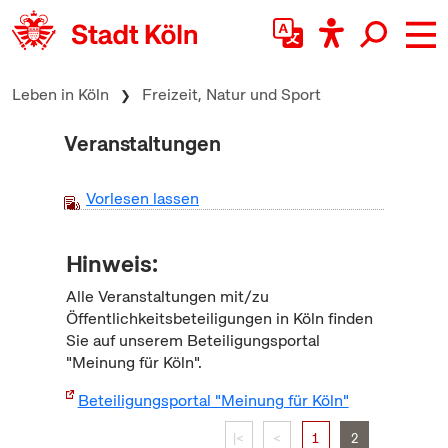
zum Inhalt springen
Leben in Köln
Freizeit, Natur und Sport
Veranstaltungen
Vorlesen lassen
Hinweis:
Alle Veranstaltungen mit/zu
Öffentlichkeitsbeteiligungen in Köln finden
Sie auf unserem Beteiligungsportal
"Meinung für Köln".
Beteiligungsportal "Meinung für Köln"
|<
<
1
2