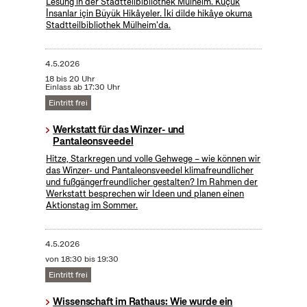
Lesung in der Stadtteilbibliothek Mülheim. Küçük
İnsanlar için Büyük Hikâyeler. İki dilde hikâye okuma
Stadtteilbibliothek Mülheim'da.
4.5.2026
18 bis 20 Uhr
Einlass ab 17:30 Uhr
Eintritt frei
Werkstatt für das Winzer- und
Pantaleonsveedel
Hitze, Starkregen und volle Gehwege – wie können wir
das Winzer- und Pantaleonsveedel klimafreundlicher
und fußgängerfreundlicher gestalten? Im Rahmen der
Werkstatt besprechen wir Ideen und planen einen
Aktionstag im Sommer.
4.5.2026
von 18:30 bis 19:30
Eintritt frei
Wissenschaft im Rathaus: Wie wurde ein