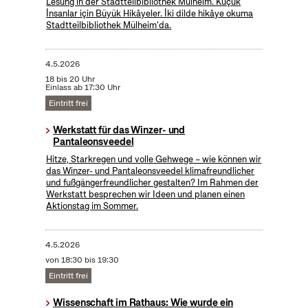
Lesung in der Stadtteilbibliothek Mülheim. Küçük
İnsanlar için Büyük Hikâyeler. İki dilde hikâye okuma
Stadtteilbibliothek Mülheim'da.
4.5.2026
18 bis 20 Uhr
Einlass ab 17:30 Uhr
Eintritt frei
Werkstatt für das Winzer- und
Pantaleonsveedel
Hitze, Starkregen und volle Gehwege – wie können wir
das Winzer- und Pantaleonsveedel klimafreundlicher
und fußgängerfreundlicher gestalten? Im Rahmen der
Werkstatt besprechen wir Ideen und planen einen
Aktionstag im Sommer.
4.5.2026
von 18:30 bis 19:30
Eintritt frei
Wissenschaft im Rathaus: Wie wurde ein