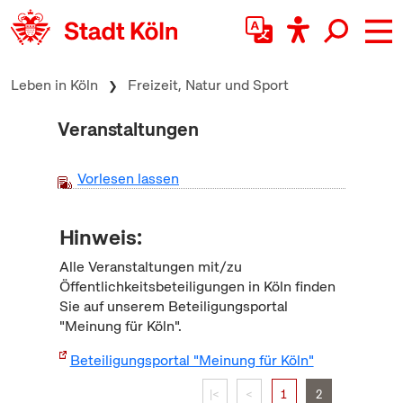
zum Inhalt springen
Leben in Köln
Freizeit, Natur und Sport
Veranstaltungen
Vorlesen lassen
Hinweis:
Alle Veranstaltungen mit/zu
Öffentlichkeitsbeteiligungen in Köln finden
Sie auf unserem Beteiligungsportal
"Meinung für Köln".
Beteiligungsportal "Meinung für Köln"
|<
<
1
2