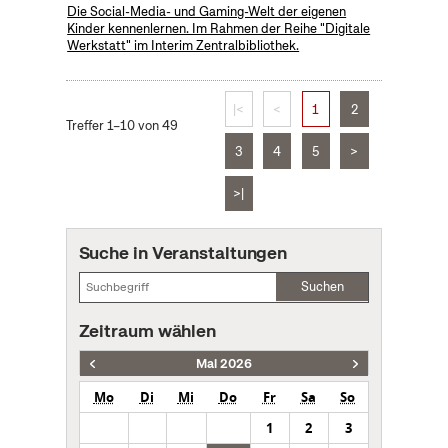
Die Social-Media- und Gaming-Welt der eigenen
Kinder kennenlernen. Im Rahmen der Reihe "Digitale
Werkstatt" im Interim Zentralbibliothek.
|<
<
1
2
Treffer 1–10 von 49
3
4
5
>
>|
Suche in Veranstaltungen
Suchen
Zeitraum wählen
Mai 2026
Mo
Di
Mi
Do
Fr
Sa
So
1
2
3