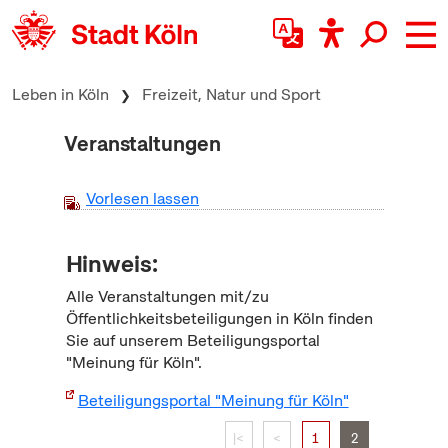
zum Inhalt springen
Leben in Köln
Freizeit, Natur und Sport
Veranstaltungen
Vorlesen lassen
Hinweis:
Alle Veranstaltungen mit/zu
Öffentlichkeitsbeteiligungen in Köln finden
Sie auf unserem Beteiligungsportal
"Meinung für Köln".
Beteiligungsportal "Meinung für Köln"
|<
<
1
2