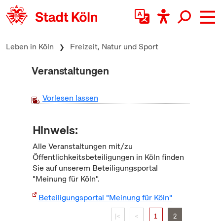
zum Inhalt springen
Leben in Köln
Freizeit, Natur und Sport
Veranstaltungen
Vorlesen lassen
Hinweis:
Alle Veranstaltungen mit/zu
Öffentlichkeitsbeteiligungen in Köln finden
Sie auf unserem Beteiligungsportal
"Meinung für Köln".
Beteiligungsportal "Meinung für Köln"
|<
<
1
2