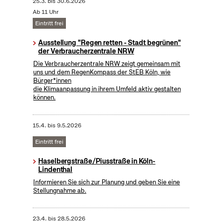
25.3.
bis
30.6.2026
Ab 11 Uhr
Eintritt frei
Ausstellung "Regen retten - Stadt begrünen"
der Verbraucherzentrale NRW
Die Verbraucherzentrale NRW zeigt gemeinsam mit
uns und dem RegenKompass der StEB Köln, wie
Bürger*innen
die Klimaanpassung in ihrem Umfeld aktiv gestalten
können.
15.4.
bis
9.5.2026
Eintritt frei
Haselbergstraße/Piusstraße in Köln-
Lindenthal
Informieren Sie sich zur Planung und geben Sie eine
Stellungnahme ab.
23.4.
bis
28.5.2026