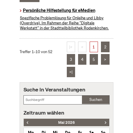
Persönliche Hilfestellung für eMedien
Spezifische Problemlösung für Onleihe und Libby
(Overdrive). Im Rahmen der Reihe "Digitale
Werkstatt" in der Stadtteilbibliothek Rodenkirchen.
|<
<
1
2
Treffer 1–10 von 52
3
4
5
>
>|
Suche in Veranstaltungen
Suchen
Zeitraum wählen
Mai 2026
Mo
Di
Mi
Do
Fr
Sa
So