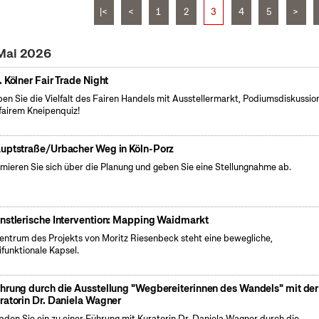
|<
<
1
2
3
4
5
>
 Mai 2026
. Kölner Fair Trade Night
ben Sie die Vielfalt des Fairen Handels mit Ausstellermarkt, Podiumsdiskussio
fairem Kneipenquiz!
uptstraße/Urbacher Weg in Köln-Porz
rmieren Sie sich über die Planung und geben Sie eine Stellungnahme ab.
nstlerische Intervention: Mapping Waidmarkt
entrum des Projekts von Moritz Riesenbeck steht eine bewegliche,
ifunktionale Kapsel.
hrung durch die Ausstellung "Wegbereiterinnen des Wandels" mit der
ratorin Dr. Daniela Wagner
laden Sie ein zu einer Führung mit Kuratorin Dr. Daniela Wagner durch die