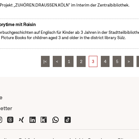
Projekt „ZUHÖREN.DRAUSSEN.KÖLN“ im Interim der Zentralbibliothek.
orytime mit Roisin
erbuchgeschichten auf Englisch für Kinder ab 3 Jahren in der Stadtteilbiblioth
. Picture Books for children aged 3 and older in the district library Sülz.
|<
<
1
2
3
4
5
>
e
etter