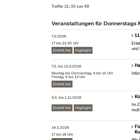
Treffer 21–30 von 49
Veranstaltungen für Donnerstags
11
7.5.2026
17 bis 21:30 Uhr
Erle
und 
Eintritt frei
Highlight
Ha
7.5.
bis
12.6.2026
Montag bis Donnerstag, 9 bis 15 Uhr
Info
Freitag, 9 bis 13 Uhr
Eintritt frei
Kü
9.5.
bis
1.11.2026
Im Z
Eintritt frei
Highlight
mult
Fü
14.5.2026
Ku
17 bis 18 Uhr
Wir 