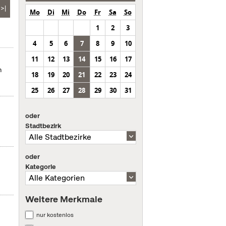
>|
Mo
Di
Mi
Do
Fr
Sa
So
1
2
3
4
5
6
7
8
9
10
11
12
13
14
15
16
17
n
18
19
20
21
22
23
24
25
26
27
28
29
30
31
oder
Stadtbezirk
oder
Kategorie
Weitere Merkmale
nur kostenlos