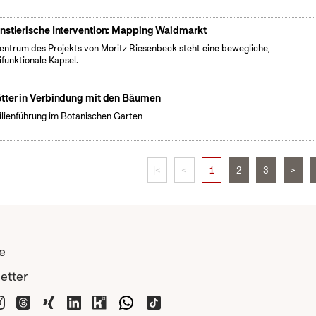
nstlerische Intervention: Mapping Waidmarkt
entrum des Projekts von Moritz Riesenbeck steht eine bewegliche,
ifunktionale Kapsel.
tter in Verbindung mit den Bäumen
lienführung im Botanischen Garten
|<
<
1
2
3
>
e
etter