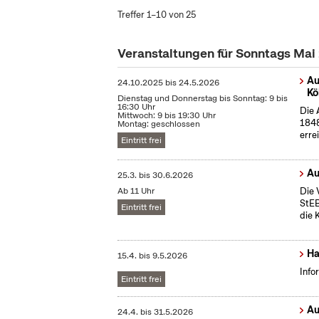
Treffer 1–10 von 25
Veranstaltungen für Sonntags Mai
Au
24.10.2025
bis
24.5.2026
Kö
Dienstag und Donnerstag bis Sonntag: 9 bis
16:30 Uhr
Die 
Mittwoch: 9 bis 19:30 Uhr
1848
Montag: geschlossen
erre
Eintritt frei
Au
25.3.
bis
30.6.2026
Ab 11 Uhr
Die 
StEB
Eintritt frei
die 
Ha
15.4.
bis
9.5.2026
Info
Eintritt frei
Au
24.4.
bis
31.5.2026