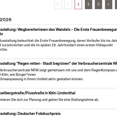
|<
<
1
2
3
>
 2026
sstellung: Wegbereiterinnen des Wandels – Die Erste Frauenbewegun
ln
Ausstellung beleuchtet die Erste Frauenbewegung, deren Vorläufer bis ins Jah
 zurückreichen und die im späten 19. Jahrhundert einen ersten Höhepunkt
ichte.
sstellung "Regen retten - Stadt begrünen" der Verbraucherzentrale 
Verbraucherzentrale NRW zeigt gemeinsam mit uns und dem RegenKompass 
 Köln, wie Bürger*innen
Klimaanpassung in ihrem Umfeld aktiv gestalten können.
selbergstraße/Piusstraße in Köln-Lindenthal
rmieren Sie sich zur Planung und geben Sie eine Stellungnahme ab.
sstellung: Deutscher Fotobuchpreis