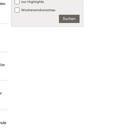
nur Highlights
ien.
Wochenendvorschau
Suchen
 Im
er
hule