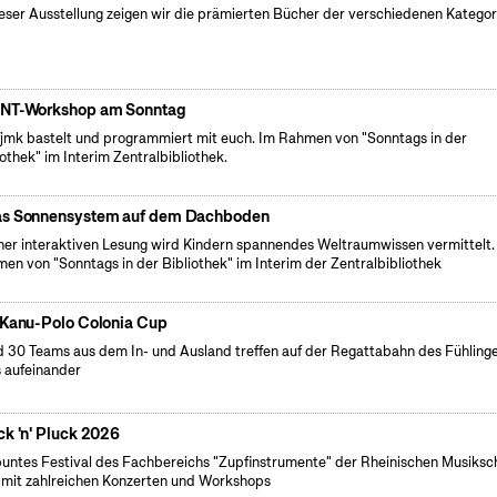
ieser Ausstellung zeigen wir die prämierten Bücher der verschiedenen Kategor
NT-Workshop am Sonntag
fjmk bastelt und programmiert mit euch. Im Rahmen von "Sonntags in der
iothek" im Interim Zentralbibliothek.
s Sonnensystem auf dem Dachboden
iner interaktiven Lesung wird Kindern spannendes Weltraumwissen vermittelt.
en von "Sonntags in der Bibliothek" im Interim der Zentralbibliothek
 Kanu-Polo Colonia Cup
 30 Teams aus dem In- und Ausland treffen auf der Regattabahn des Fühling
 aufeinander
ck 'n' Pluck 2026
buntes Festival des Fachbereichs "Zupfinstrumente" der Rheinischen Musiksc
 mit zahlreichen Konzerten und Workshops