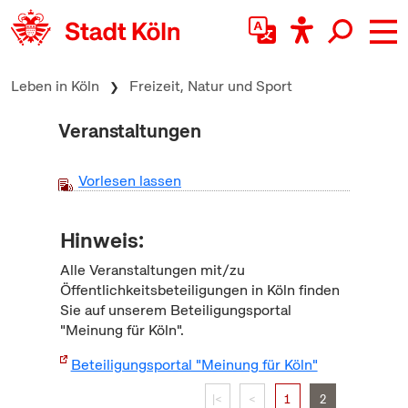
zum Inhalt springen
Leben in Köln
Freizeit, Natur und Sport
Veranstaltungen
Vorlesen lassen
Hinweis:
Alle Veranstaltungen mit/zu
Öffentlichkeitsbeteiligungen in Köln finden
Sie auf unserem Beteiligungsportal
"Meinung für Köln".
Beteiligungsportal "Meinung für Köln"
|<
<
1
2