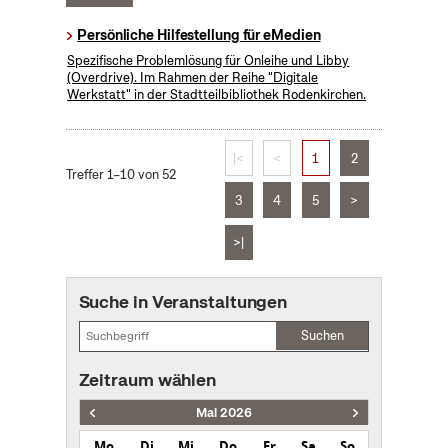
Persönliche Hilfestellung für eMedien
Spezifische Problemlösung für Onleihe und Libby
(Overdrive). Im Rahmen der Reihe "Digitale
Werkstatt" in der Stadtteilbibliothek Rodenkirchen.
|<
<
1
2
Treffer 1–10 von 52
3
4
5
>
>|
Suche in Veranstaltungen
Suchen
Zeitraum wählen
Mai 2026
Mo
Di
Mi
Do
Fr
Sa
So