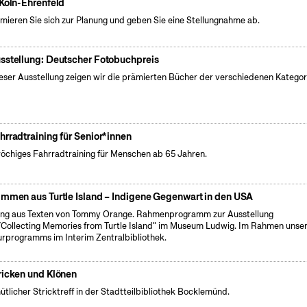
 Köln-Ehrenfeld
rmieren Sie sich zur Planung und geben Sie eine Stellungnahme ab.
sstellung: Deutscher Fotobuchpreis
ieser Ausstellung zeigen wir die prämierten Bücher der verschiedenen Kategor
hrradtraining für Senior*innen
öchiges Fahrradtraining für Menschen ab 65 Jahren.
immen aus Turtle Island – Indigene Gegenwart in den USA
ng aus Texten von Tommy Orange. Rahmenprogramm zur Ausstellung
Collecting Memories from Turtle Island" im Museum Ludwig. Im Rahmen unse
urprogramms im Interim Zentralbibliothek.
ricken und Klönen
tlicher Stricktreff in der Stadtteilbibliothek Bocklemünd.