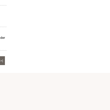
 der
>|