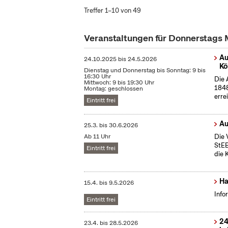
Treffer 1–10 von 49
Veranstaltungen für Donnerstags
Au
24.10.2025
bis
24.5.2026
Kö
Dienstag und Donnerstag bis Sonntag: 9 bis
16:30 Uhr
Die 
Mittwoch: 9 bis 19:30 Uhr
1848
Montag: geschlossen
erre
Eintritt frei
Au
25.3.
bis
30.6.2026
Ab 11 Uhr
Die 
StEB
Eintritt frei
die 
Ha
15.4.
bis
9.5.2026
Info
Eintritt frei
24
23.4.
bis
28.5.2026