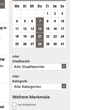
>|
Mo
Di
Mi
Do
Fr
Sa
So
1
2
3
4
5
6
7
8
9
10
g in
11
12
13
14
15
16
17
18
19
20
21
22
23
24
r
25
26
27
28
29
30
31
oder
NRW
Stadtbezirk
der
oder
Kategorie
Weitere Merkmale
nur kostenlos
eal