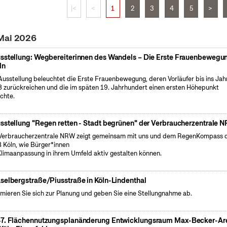
|<
<
1
2
3
4
5
>
 Mai 2026
sstellung: Wegbereiterinnen des Wandels – Die Erste Frauenbewegun
ln
Ausstellung beleuchtet die Erste Frauenbewegung, deren Vorläufer bis ins Jah
 zurückreichen und die im späten 19. Jahrhundert einen ersten Höhepunkt
ichte.
sstellung "Regen retten - Stadt begrünen" der Verbraucherzentrale 
Verbraucherzentrale NRW zeigt gemeinsam mit uns und dem RegenKompass 
 Köln, wie Bürger*innen
Klimaanpassung in ihrem Umfeld aktiv gestalten können.
selbergstraße/Piusstraße in Köln-Lindenthal
rmieren Sie sich zur Planung und geben Sie eine Stellungnahme ab.
7. Flächennutzungsplanänderung Entwicklungsraum Max-Becker-Ar