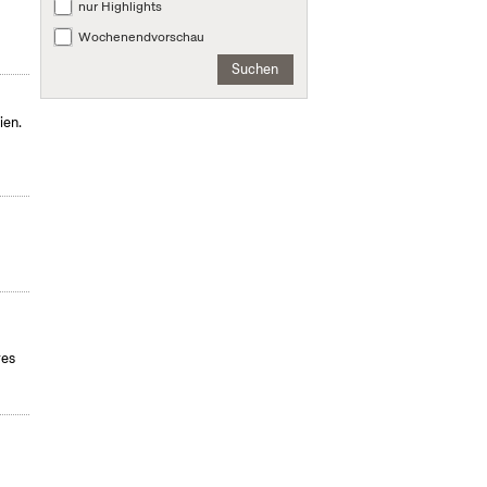
nur Highlights
Wochenendvorschau
Suchen
ien.
res